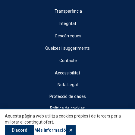
Transparència
Integritat
Descàrregues
Queixes i suggeriments
Contacte
Accessibilitat
Nota Legal
Protecció de dades
Política de cookies
Aquesta pàgina web utilitza cookies pròpies i de tercers per a
© 2026, Generalitat • Conselleria d’Indústria, Turisme, Innovació i Comerç •
millorar el contingut ofert.
Institut Valencià de Competitivitat Empresarial
×
D'acord
Més informació