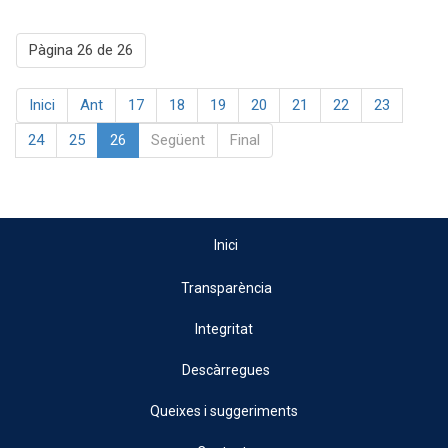
Pàgina 26 de 26
Inici
Ant
17
18
19
20
21
22
23
24
25
26
Següent
Final
Inici
Transparència
Integritat
Descàrregues
Queixes i suggeriments