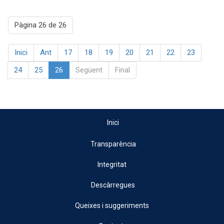
Pàgina 26 de 26
Inici
Ant
17
18
19
20
21
22
23
24
25
26
Següent
Final
Inici
Transparència
Integritat
Descàrregues
Queixes i suggeriments