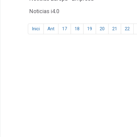
Noticias i4.0
Inici
Ant
17
18
19
20
21
22