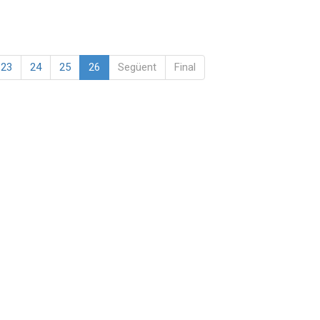
23
24
25
26
Següent
Final