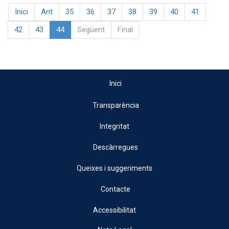
Inici
Ant
35
36
37
38
39
40
41
42
43
44
Següent
Final
Inici
Transparència
Integritat
Descàrregues
Queixes i suggeriments
Contacte
Accessibilitat