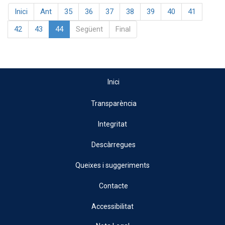
Inici
Ant
35
36
37
38
39
40
41
42
43
44
Següent
Final
Inici
Transparència
Integritat
Descàrregues
Queixes i suggeriments
Contacte
Accessibilitat