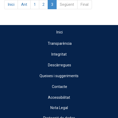
Inici
Ant
1
2
3
Següent
Final
Inici
Transparència
Integritat
Descàrregues
Queixes i suggeriments
Contacte
Accessibilitat
Nota Legal
Protecció de dades