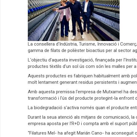
La consellera d'Indústria, Turisme, Innovació i Comerç
gamma de filats de polièster bioactius per al sector a
L'objectiu d'aquesta investigació, finançada per l'Inst
productes tèxtils d'un sol ús com són les malles per a f
Aquests productes es fabriquen habitualment amb poliès
molt lentament generant residus persistents i augmen
Amb aquesta premissa l'empresa de Mutxamel ha dese
transformació i l'ús del producte protegint-la enfront 
La biodegradació s'activa només quan el producte entr
Durant la seua atenció als mitjans de comunicació, la
empresa aposta per l'R+D i compta amb el suport públic 
“Filatures Mel- ha afegit Marián Cano- ha aconseguit c