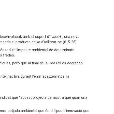
 desenvolupat, amb el suport d´Ivace+i, una nova
gada el producte deixa d'utilitzar-se (6-5-26)
, és reduir l'impacte ambiental de determinats
ns fredes.
ues, però que al final de la vida útil es degraden
té inactiva durant l'emmagatzematge, la
a indicat que “aquest projecte demostra que quan una
enor petjada ambiental que és el tipus d'innovació que