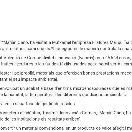
, *Marián Cano, ha visitat a Mutxamel l'empresa Filatures Mel qui ha
groalimentari i carni que es *biodegradan de manera controlada una ve
itut Valencià de Competitivitat i Innovació (Ivace+i) amb 45.644 euros
ruites i verdures o les fundes tèxtils usades per a pernil serrà i car
ter i polipropilé, materials que ofereixen bones prestacions mecàniq
tant el seu impacte ambiental.
nvolupat un acabat a base d'enzims microencapsulades que es man
de la humitat, la temperatura i les diferents condicions ambientals.
a en la seua fase de gestió de residus
 consellera d'Indústria, Turisme, Innovació i Comerç, Marián Cano, h
de les institucions els resultats arriben” .
onvertir un material convencional en un producte de valor afegit i m