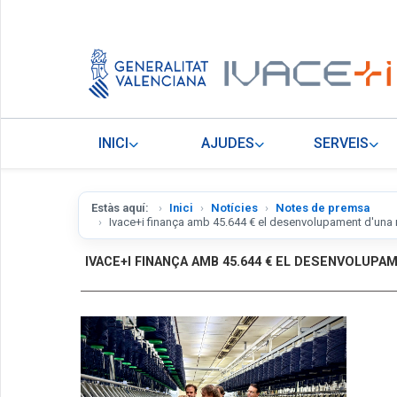
INICI
AJUDES
SERVEIS
Estàs aquí:
Inici
Notícies
Notes de premsa
Ivace+i finança amb 45.644 € el desenvolupament d'una n
IVACE+I FINANÇA AMB 45.644 € EL DESENVOLUP