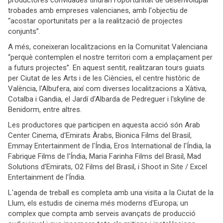
productores convidades tindran l'oportunitat de desenvolupar
trobades amb empreses valencianes, amb l'objectiu de
“acostar oportunitats per a la realització de projectes
conjunts”.
A més, coneixeran localitzacions en la Comunitat Valenciana
“perquè contemplen el nostre territori com a emplaçament per
a futurs projectes”. En aquest sentit, realitzaran tours guiats
per Ciutat de les Arts i de les Ciències, el centre històric de
València, l'Albufera, així com diverses localitzacions a Xàtiva,
Cotalba i Gandia, el Jardí d'Albarda de Pedreguer i l'skyline de
Benidorm, entre altres.
Les productores que participen en aquesta acció són Arab
Center Cinema, d'Emirats Àrabs, Bionica Films del Brasil,
Emmay Entertainment de l'Índia, Eros International de l'Índia, la
Fabrique Films de l'Índia, Maria Farinha Films del Brasil, Mad
Solutions d'Emirats, O2 Films del Brasil, i Shoot in Site / Excel
Entertainment de l'Índia.
L'agenda de treball es completa amb una visita a la Ciutat de la
Llum, els estudis de cinema més moderns d'Europa; un
complex que compta amb serveis avançats de producció