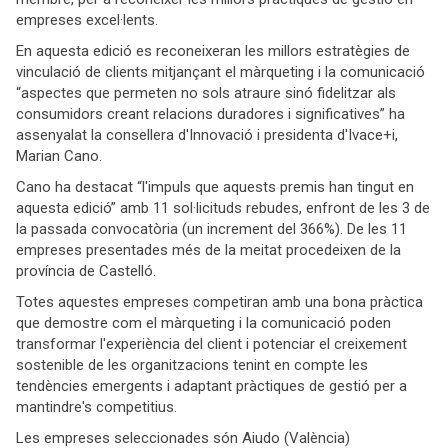
empreses excel·lents.
En aquesta edició es reconeixeran les millors estratègies de
vinculació de clients mitjançant el màrqueting i la comunicació
“aspectes que permeten no sols atraure sinó fidelitzar als
consumidors creant relacions duradores i significatives” ha
assenyalat la consellera d'Innovació i presidenta d'Ivace+i,
Marian Cano.
Cano ha destacat “l'impuls que aquests premis han tingut en
aquesta edició” amb 11 sol·licituds rebudes, enfront de les 3 de
la passada convocatòria (un increment del 366%). De les 11
empreses presentades més de la meitat procedeixen de la
província de Castelló.
Totes aquestes empreses competiran amb una bona pràctica
que demostre com el màrqueting i la comunicació poden
transformar l'experiència del client i potenciar el creixement
sostenible de les organitzacions tenint en compte les
tendències emergents i adaptant pràctiques de gestió per a
mantindre's competitius.
Les empreses seleccionades són Aiudo (València)