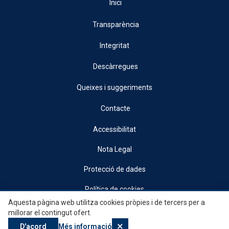
Inici
Transparència
Integritat
Descàrregues
Queixes i suggeriments
Contacte
Accessibilitat
Nota Legal
Protecció de dades
Política de cookies
Aquesta pàgina web utilitza cookies pròpies i de tercers per a
© 2026, Generalitat • Conselleria d’Indústria, Turisme, Innovació i Comerç •
millorar el contingut ofert.
Institut Valencià de Competitivitat Empresarial
×
D'acord
Més informació