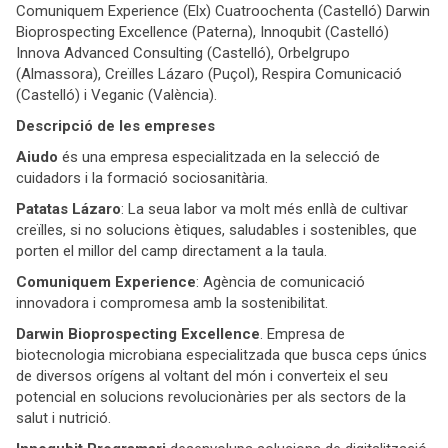
Comuniquem Experience (Elx) Cuatroochenta (Castelló) Darwin
Bioprospecting Excellence (Paterna), Innoqubit (Castelló)
Innova Advanced Consulting (Castelló), Orbelgrupo
(Almassora), Creïlles Lázaro (Puçol), Respira Comunicació
(Castelló) i Veganic (València).
Descripció de les empreses
Aiudo
és una empresa especialitzada en la selecció de
cuidadors i la formació sociosanitària.
Patatas Lázaro
: La seua labor va molt més enllà de cultivar
creïlles, si no solucions ètiques, saludables i sostenibles, que
porten el millor del camp directament a la taula.
Comuniquem Experience
: Agència de comunicació
innovadora i compromesa amb la sostenibilitat.
Darwin Bioprospecting Excellence
. Empresa de
biotecnologia microbiana especialitzada que busca ceps únics
de diversos orígens al voltant del món i converteix el seu
potencial en solucions revolucionàries per als sectors de la
salut i nutrició.