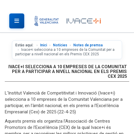
Estàs aquí:
Inici
Notícies
Notes de premsa
Ivace+i selecciona a 10 empreses de la Comunitat per a
participar a nivell nacional en els Premis CEX 2025
IVACE+I SELECCIONA A 10 EMPRESES DE LA COMUNITAT
PER A PARTICIPAR A NIVELL NACIONAL EN ELS PREMIS
CEX 2025
L'Institut Valencià de Competitivitat i Innovació (Ivace+i)
selecciona a 10 empreses de la Comunitat Valenciana per a
participar, en l'àmbit nacional, en els premis a l'Excel·lència
Empresarial (Cex) de 2025 (22-4-25)
Aquests premis els organitza l'Associació de Centres
Promotors de l'Excel·lència (CEX) de la qual Ivace+i és
membre, per a reconéixer les millors pràctiques de gestió en