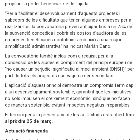
propi per a poder beneficiar-se de l'ajuda.
“Per a facilitar el desenvolupament d'aquests projectes i
sabedors de les dificultats que tenen algunes empreses per a
realitzar-los, la convocatòria preveu anticipar fins a un 75% de
la subvenció concedida i cobrir els costos d'auditora de les
empreses beneficiàries contribuint amb això a una major
simplificació administrativa” ha indicat Marián Cano.
La convocatòria també inclou com a requisit per a la
concessió de les ajudes el compliment del principi europeu de
“no causar un perjudici significatiu al medi ambient (DNSH)” per
part de tots els projectes que vagen a ser secundats.
L'aplicació d'aquest principi demostra un compromís ferm cap
a un desenvolupament sostenible, garantint que les iniciatives
no sols impulsen el creixement econòmic, sinó que ho facen
de manera sostenible, evitant impactes negatius irreparables.
El termini per a la presentació de les sol·licituds està obert
fins
al pròxim 25 de març.
Actuació finançada