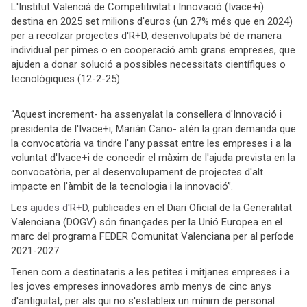
L'Institut Valencià de Competitivitat i Innovació (Ivace+i)
destina en 2025 set milions d'euros (un 27% més que en 2024)
per a recolzar projectes d'R+D, desenvolupats bé de manera
individual per pimes o en cooperació amb grans empreses, que
ajuden a donar solució a possibles necessitats científiques o
tecnològiques (12-2-25)
“Aquest increment- ha assenyalat la consellera d'Innovació i
presidenta de l'Ivace+i, Marián Cano- atén la gran demanda que
la convocatòria va tindre l'any passat entre les empreses i a la
voluntat d'Ivace+i de concedir el màxim de l'ajuda prevista en la
convocatòria, per al desenvolupament de projectes d'alt
impacte en l'àmbit de la tecnologia i la innovació”.
Les
ajudes d'R+D,
publicades en el Diari Oficial de la Generalitat
Valenciana (DOGV) són finançades per la Unió Europea en el
marc del programa FEDER Comunitat Valenciana per al període
2021-2027.
Tenen com a destinataris a les petites i mitjanes empreses i a
les joves empreses innovadores amb menys de cinc anys
d'antiguitat, per als qui no s'estableix un mínim de personal