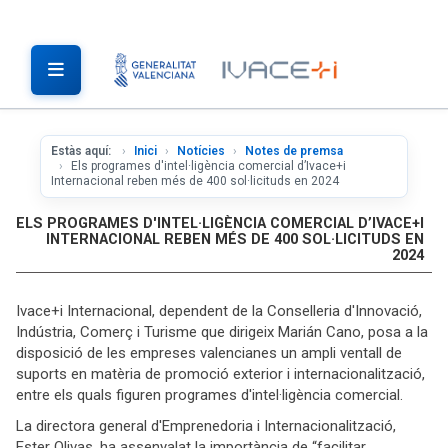
Estàs aquí:
Inici
Notícies
Notes de premsa
Els programes d'intel·ligència comercial d’Ivace+i
Internacional reben més de 400 sol·licituds en 2024
ELS PROGRAMES D'INTEL·LIGÈNCIA COMERCIAL D’IVACE+I
INTERNACIONAL REBEN MÉS DE 400 SOL·LICITUDS EN
2024
Ivace+i Internacional, dependent de la Conselleria d'Innovació,
Indústria, Comerç i Turisme que dirigeix Marián Cano, posa a la
disposició de les empreses valencianes un ampli ventall de
suports en matèria de promoció exterior i internacionalització,
entre els quals figuren programes d'intel·ligència comercial.
La directora general d'Emprenedoria i Internacionalització,
Ester Olivas, ha assenyalat la importància de “facilitar