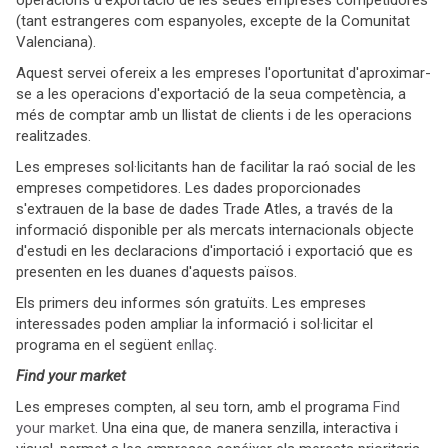
operacions d'exportació de les seues empreses competidores
(tant estrangeres com espanyoles, excepte de la Comunitat
Valenciana).
Aquest servei ofereix a les empreses l'oportunitat d'aproximar-
se a les operacions d'exportació de la seua competència, a
més de comptar amb un llistat de clients i de les operacions
realitzades.
Les empreses sol·licitants han de facilitar la raó social de les
empreses competidores. Les dades proporcionades
s'extrauen de la base de dades Trade Atles, a través de la
informació disponible per als mercats internacionals objecte
d'estudi en les declaracions d'importació i exportació que es
presenten en les duanes d'aquests països.
Els primers deu informes són gratuïts. Les empreses
interessades poden ampliar la informació i sol·licitar el
programa en el següent
enllaç
.
Find your market
Les empreses compten, al seu torn, amb el programa
Find
your market
. Una eina que, de manera senzilla, interactiva i