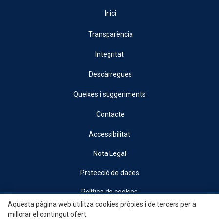
Inici
Transparència
Integritat
Descàrregues
Queixes i suggeriments
Contacte
Accessibilitat
Nota Legal
Protecció de dades
Política de cookies
Aquesta pàgina web utilitza cookies pròpies i de tercers per a
© 2026, Generalitat • Conselleria d’Indústria, Turisme, Innovació i Comerç •
millorar el contingut ofert.
Institut Valencià de Competitivitat Empresarial