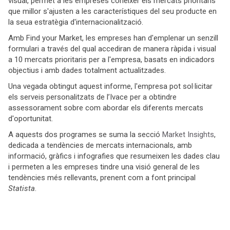
visual, permet a les empreses conéixer els mercats prioritaris
que millor s'ajusten a les característiques del seu producte en
la seua estratègia d'internacionalització.
Amb Find your Market, les empreses han d'emplenar un senzill
formulari a través del qual accediran de manera ràpida i visual
a 10 mercats prioritaris per a l'empresa, basats en indicadors
objectius i amb dades totalment actualitzades.
Una vegada obtingut aquest informe, l'empresa pot sol·licitar
els serveis personalitzats de l’Ivace per a obtindre
assessorament sobre com abordar els diferents mercats
d'oportunitat.
A aquests dos programes se suma la secció
Market Insights
,
dedicada a tendències de mercats internacionals, amb
informació, gràfics i infografies que resumeixen les dades clau
i permeten a les empreses tindre una visió general de les
tendències més rellevants, prenent com a font principal
Statista
.