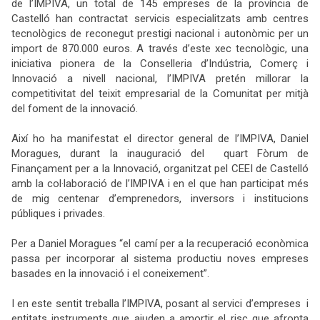
de l’IMPIVA, un total de 145 empreses de la província de
Castelló han contractat servicis especialitzats amb centres
tecnològics de reconegut prestigi nacional i autonòmic per un
import de 870.000 euros. A través d’este xec tecnològic, una
iniciativa pionera de la Conselleria d’Indústria, Comerç i
Innovació a nivell nacional, l’IMPIVA pretén millorar la
competitivitat del teixit empresarial de la Comunitat per mitjà
del foment de la innovació.
Així
ho ha manifestat el director general de l’IMPIVA, Daniel
Moragues, durant la inauguració del quart Fòrum de
Finançament per a la Innovació, organitzat pel CEEI de Castelló
amb la col·laboració de l’IMPIVA i en el que han participat més
de
mig centenar d’emprenedors, inversors i institucions
públiques i privades.
Per a Daniel Moragues “el camí per a la recuperació econòmica
passa per incorporar al sistema productiu noves empreses
basades en la innovació i el coneixement”.
I en este sentit treballa l’IMPIVA, posant al servici d’empreses i
entitats instruments que ajuden a amortir el risc que afronta