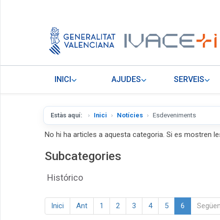
INICI
AJUDES
SERVEIS
Estàs aquí:
Inici
Notícies
Esdeveniments
No hi ha articles a aquesta categoria. Si es mostren le
Subcategories
Histórico
Inici
Ant
1
2
3
4
5
6
Següen