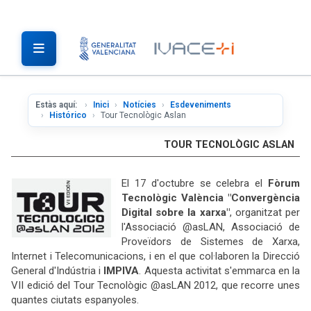
Estàs aquí:
Inici
Notícies
Esdeveniments
Histórico
Tour Tecnològic Aslan
TOUR TECNOLÒGIC ASLAN
El 17 d'octubre se celebra el
Fòrum
Tecnològic València "Convergència
Digital sobre la xarxa"
, organitzat per
l'Associació @asLAN, Associació de
Proveïdors de Sistemes de Xarxa,
Internet i Telecomunicacions, i en el que col·laboren la Direcció
General d'Indústria i
IMPIVA
. Aquesta activitat s'emmarca en la
VII edició del Tour Tecnològic @asLAN 2012, que recorre unes
quantes ciutats espanyoles.