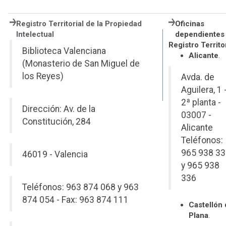
Registro Territorial de la Propiedad
Oficinas
Intelectual
dependientes 
Registro Territor
Biblioteca Valenciana
Alicante
.
(Monasterio de San Miguel de
los Reyes)
Avda. de
Aguilera, 1 
2ª planta -
Dirección: Av. de la
03007 -
Constitución, 284
Alicante
Teléfonos:
965 938 3
46019 - Valencia
y 965 938
336
Teléfonos: 963 874 068 y
963
874 054
- Fax: 963 874 111
Castellón 
Plana
.