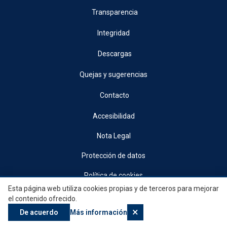
Transparencia
Integridad
Descargas
Quejas y sugerencias
Contacto
Accesibilidad
Nota Legal
Protección de datos
Política de cookies
Esta página web utiliza cookies propias y de terceros para mejorar
© 2026, Generalitat • Conselleria d’Indústria, Turisme, Innovació i Comerç •
el contenido ofrecido.
Institut Valencià de Competitivitat Empresarial
×
De acuerdo
Más información