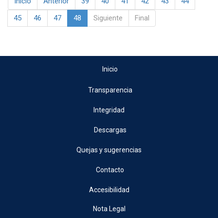
Inicio
Anterior
39
40
41
42
43
44
45
46
47
48
Siguiente
Final
Inicio
Transparencia
Integridad
Descargas
Quejas y sugerencias
Contacto
Accesibilidad
Nota Legal