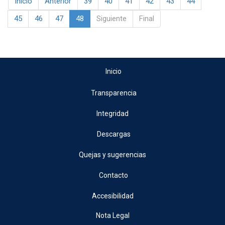
Inicio
Anterior
39
40
41
42
43
44
45
46
47
48
Siguiente
Final
Inicio
Transparencia
Integridad
Descargas
Quejas y sugerencias
Contacto
Accesibilidad
Nota Legal