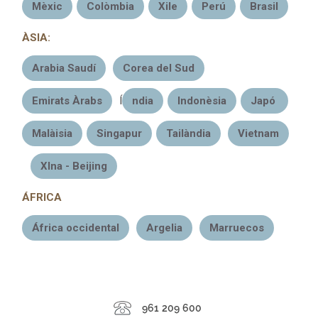
Mèxic
Colòmbia
Xile
Perú
Brasil
ÀSIA
:
Arabia Saudí
Corea del Sud
Emirats Àrabs
Í
ndia
Indonèsia
Japó
Malàisia
Singapur
Tailàndia
Vietnam
XIna - Beijing
ÁFRICA
África occidental
Argelia
Marruecos