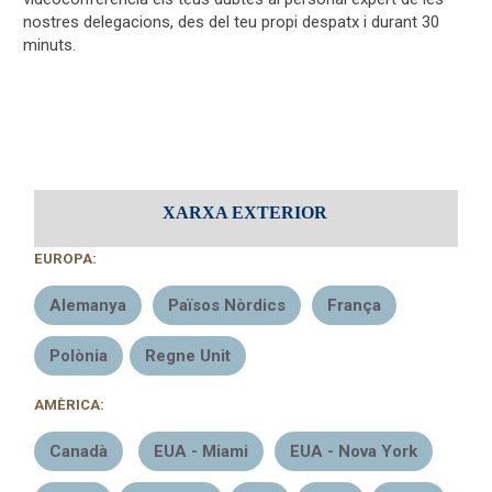
nostres delegacions, des del teu propi despatx i durant 30
minuts.
XARXA EXTERIOR
EUROPA:
Alemanya
Països Nòrdics
França
Polònia
Regne Unit
AMÈRICA:
Canadà
EUA - Miami
EUA - Nova York