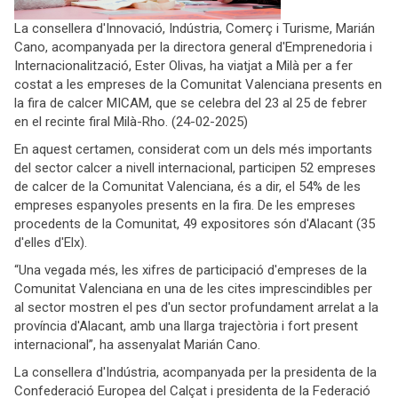
La consellera d'Innovació, Indústria, Comerç i Turisme, Marián
Cano, acompanyada per la directora general d'Emprenedoria i
Internacionalització, Ester Olivas, ha viatjat a Milà per a fer
costat a les empreses de la Comunitat Valenciana presents en
la fira de calcer MICAM, que se celebra del 23 al 25 de febrer
en el recinte firal Milà-Rho. (24-02-2025)
En aquest certamen, considerat com un dels més importants
del sector calcer a nivell internacional, participen 52 empreses
de calcer de la Comunitat Valenciana, és a dir, el 54% de les
empreses espanyoles presents en la fira. De les empreses
procedents de la Comunitat, 49 expositores són d'Alacant (35
d'elles d'Elx).
“Una vegada més, les xifres de participació d'empreses de la
Comunitat Valenciana en una de les cites imprescindibles per
al sector mostren el pes d'un sector profundament arrelat a la
província d'Alacant, amb una llarga trajectòria i fort present
internacional”, ha assenyalat Marián Cano.
La consellera d'Indústria, acompanyada per la presidenta de la
Confederació Europea del Calçat i presidenta de la Federació