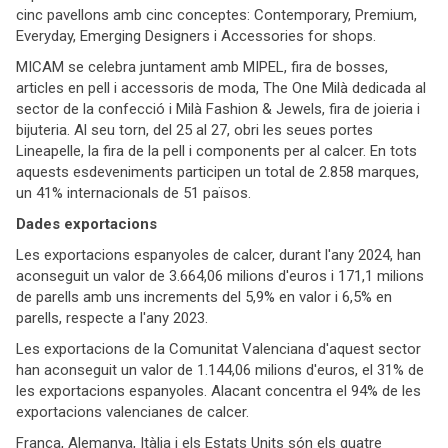
cinc pavellons amb cinc conceptes: Contemporary, Premium,
Everyday, Emerging Designers i Accessories for shops.
MICAM se celebra juntament amb MIPEL, fira de bosses,
articles en pell i accessoris de moda, The One Milà dedicada al
sector de la confecció i Milà Fashion & Jewels, fira de joieria i
bijuteria. Al seu torn, del 25 al 27, obri les seues portes
Lineapelle, la fira de la pell i components per al calcer. En tots
aquests esdeveniments participen un total de 2.858 marques,
un 41% internacionals de 51 països.
Dades exportacions
Les exportacions espanyoles de calcer, durant l'any 2024, han
aconseguit un valor de 3.664,06 milions d'euros i 171,1 milions
de parells amb uns increments del 5,9% en valor i 6,5% en
parells, respecte a l'any 2023.
Les exportacions de la Comunitat Valenciana d'aquest sector
han aconseguit un valor de 1.144,06 milions d'euros, el 31% de
les exportacions espanyoles. Alacant concentra el 94% de les
exportacions valencianes de calcer.
França, Alemanya, Itàlia i els Estats Units són els quatre