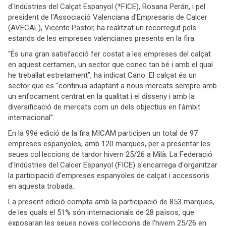
d'Indústries del Calçat Espanyol (*FICE), Rosana Perán, i pel
president de l'Associació Valenciana d'Empresaris de Calcer
(AVECAL), Vicente Pastor, ha realitzat un recorregut pels
estands de les empreses valencianes presents en la fira.
“És una gran satisfacció fer costat a les empreses del calçat
en aquest certamen, un sector que conec tan bé i amb el qual
he treballat estretament”, ha indicat Cano. El calçat és un
sector que es “continua adaptant a nous mercats sempre amb
un enfocament centrat en la qualitat i el disseny i amb la
diversificació de mercats com un dels objectius en l'àmbit
internacional”.
En la 99é edició de la fira MICAM participen un total de 97
empreses espanyoles, amb 120 marques, per a presentar les
seues col·leccions de tardor hivern 25/26 a Milà. La Federació
d'Indústries del Calcer Espanyol (FICE) s'encarrega d'organitzar
la participació d'empreses espanyoles de calçat i accessoris
en aquesta trobada.
La present edició compta amb la participació de 853 marques,
de les quals el 51% són internacionals de 28 països, que
exposaran les seues noves col·leccions de l'hivern 25/26 en