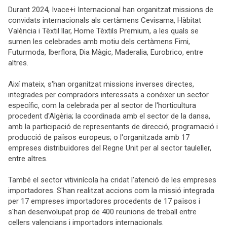
Durant 2024, Ivace+i Internacional han organitzat missions de
convidats internacionals als certàmens Cevisama, Hàbitat
València i Tèxtil llar, Home Tèxtils Premium, a les quals se
sumen les celebrades amb motiu dels certàmens Fimi,
Futurmoda, Iberflora, Dia Màgic, Maderalia, Eurobrico, entre
altres.
Així mateix, s'han organitzat missions inverses directes,
integrades per compradors interessats a conéixer un sector
específic, com la celebrada per al sector de l'horticultura
procedent d'Algèria; la coordinada amb el sector de la dansa,
amb la participació de representants de direcció, programació i
producció de països europeus; o l'organitzada amb 17
empreses distribuïdores del Regne Unit per al sector tauleller,
entre altres.
També el sector vitivinícola ha cridat l'atenció de les empreses
importadores. S'han realitzat accions com la missió integrada
per 17 empreses importadores procedents de 17 països i
s'han desenvolupat prop de 400 reunions de treball entre
cellers valencians i importadors internacionals.