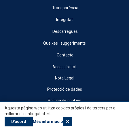
Transparència
Integritat
Descàrregues
Queixes i suggeriments
Contacte
Accessibilitat
Nota Legal
Protecció de dades
Política de cookies
Aquesta pàgina web utilitza cookies pròpies i de tercers per a
© 2026, Generalitat • Conselleria d’Indústria, Turisme, Innovació i Comerç •
millorar el contingut ofert.
Institut Valencià de Competitivitat Empresarial
×
D'acord
Més informació