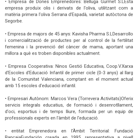
• Empresa de Dones Emprenedores: Belluga Gurmet S.LEsta
empresa produïx olis i derivats de l'oliva, utilitzant com a
matèria primera l'oliva Serrana d'Espadà, varietat autòctona de
Segorbe.
• Empresa de majors de 45 anys: Kavisha Pharma S.LDesarrollo
i comercialització de productes per al control de la fertilitat
femenina i la prevenció del càncer de mama, aportant una
millora a què es troben disponibles actualment.
• Empresa Cooperativa: Ninos Gestió Educativa, Coop.V.Xarxa
d'Escoles d'Educació Infantil de primer cicle (0-3 anys) al llarg
de la Comunitat Valenciana, comptant en el moment actual
amb 15 escoles d'educació infantil.
• Empresari Autònom: Marcos Vera (Torrevera Activitats)Oferix
servicis integrals educatius, de formació i desenrotllament,
d'oci, esportius i de temps lliure, formada per un equip de
professionals experts en l'àmbit de l'educació.
• entitat Emprenedora en l'Àmbit Territorial: Fundació
BancajaFundación creada en 1995, representativa a nivell