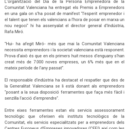
L'organització del Dia de la Persona Emprenedora de la
Comunitat Valenciana ha entregat els Premis a Emprenedors
en una gala on s'ha posat de manifest "l'esperit emprenedor i
el talent que tenen els valencians a l'hora de posar en marxa un
nou negoci" hi ha assenyalat el director general d'Indústria,
Rafa Miró.
"Hui- ha afegit Miró- més que mai la Comunitat Valenciana
necessita emprenedors i la societat valenciana està responent.
Prova d'això és que en els primers huit mesos d'enguany s'han
creat més de 7.000 noves empreses, un 6% més que en el
mateix període de l'any passat".
El responsable d'indústria ha destacat el respatler que des de
la Generalitat Valenciana se li està donant als emprenedors
"posant a la seua disposició ferramentes que faça més fàcil i
senzilla l'acció d'emprendre".
Entre eixes ferramentes estan els servicis assessorament
tecnològic que oferixen els instituts tecnològics de la
Comunitat, els servicis especialitzats per a emprenedors dels
Centres Europeus d'Empreses innovadores (CEEI) així com les