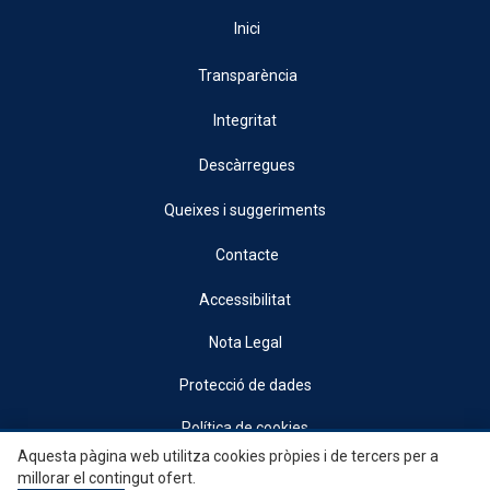
Inici
Transparència
Integritat
Descàrregues
Queixes i suggeriments
Contacte
Accessibilitat
Nota Legal
Protecció de dades
Política de cookies
Aquesta pàgina web utilitza cookies pròpies i de tercers per a
© 2026, Generalitat • Conselleria d’Indústria, Turisme, Innovació i Comerç •
millorar el contingut ofert.
Institut Valencià de Competitivitat Empresarial