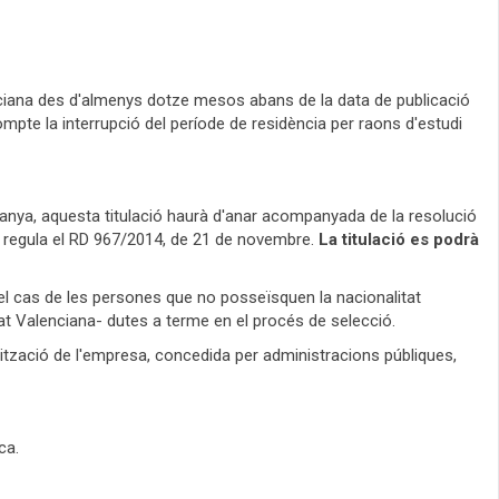
nciana des d'almenys dotze mesos abans de la data de publicació
ompte la interrupció del període de residència per raons d'estudi
Espanya, aquesta titulació haurà d'anar acompanyada de la resolució
que regula el RD 967/2014, de 21 de novembre.
La titulació es podrà
n el cas de les persones que no posseïsquen la nacionalitat
itat Valenciana- dutes a terme en el procés de selecció.
lització de l'empresa, concedida per administracions públiques,
ca.