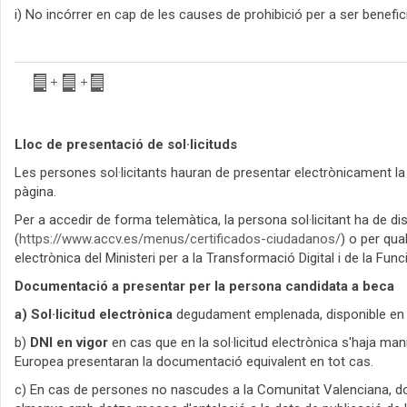
i) No incórrer en cap de les causes de prohibició per a ser benefic
Lloc de presentació de sol·licituds
Les persones sol·licitants hauran de presentar electrònicament
pàgina.
Per a accedir de forma telemàtica, la persona sol·licitant ha de di
(
https://www.accv.es/menus/certificados-ciudadanos/
) o per qua
electrònica del Ministeri per a la Transformació Digital i de la Func
Documentació a presentar per la persona candidata a beca
a) Sol·licitud electrònica
degudament emplenada, disponible en l'
b)
DNI
en vigor
en cas que en la sol·licitud electrònica s'haja ma
Europea presentaran la documentació equivalent en tot cas.
c) En cas de persones no nascudes a la Comunitat Valenciana, doc