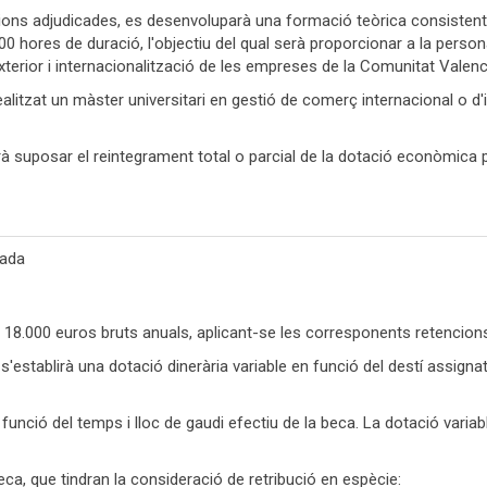
ns adjudicades, es desenvoluparà una formació teòrica consistent en
300 hores de duració, l'objectiu del qual serà proporcionar a la persona
 exterior i internacionalització de les empreses de la Comunitat Valenc
alitzat un màster universitari en gestió de comerç internacional o d'
 suposar el reintegrament total o parcial de la dotació econòmica p
rada
8.000 euros bruts anuals, aplicant-se les corresponents retencions 
, s'establirà una dotació dinerària variable en funció del destí assign
 funció del temps i lloc de gaudi efectiu de la beca. La dotació varia
ca, que tindran la consideració de retribució en espècie: