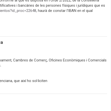
conforme al que es disposa en l’Orde 2/2022, de la Conselleria
ificatives i bancàries de les persones físiques i jurídiques que es
imientos?id_proc=22648
, haurà de constar l’IBAN en el qual
ca
nvolupament, Cambres de Comerç, Oficines Econòmiques i Comercials
.
ciana, que així ho sol·liciten