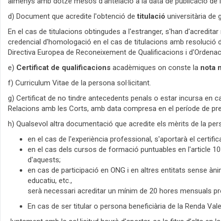
almenys amb dotze mesos d'antelació a la data de publicació de l
d) Document que acredite l'obtenció de
titulació
universitària de 
En el cas de titulacions obtingudes a l'estranger, s'han d'acreditar m
credencial d'homologació en el cas de titulacions amb resolució d'
Directiva Europea de Reconeixement de Qualificacions i d'Ordenaci
e)
Certificat de qualificacions
acadèmiques on conste la
nota 
f) Curriculum Vitae de la persona sol·licitant.
g) Certificat de no tindre antecedents penals o estar incursa en c
Relacions amb les Corts, amb data compresa en el període de pres
h) Qualsevol altra documentació que acredite els mèrits de la per
en el cas de l'experiència professional, s'aportarà el certifi
en el cas dels cursos de formació puntuables en l'article 10 
d'aquests;
en cas de participació en ONG i en altres entitats sense ànim 
educatiu, etc.,
serà necessari acreditar un mínim de 20 hores mensuals pre
En cas de ser titular o persona beneficiària de la Renda Valenc