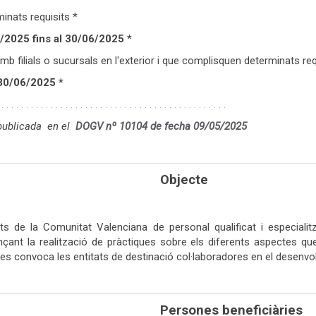
nats requisits *
/2025 fins al 30/06/2025 *
 filials o sucursals en l'exterior i que complisquen determinats req
 30/06/2025 *
. . . . . . . . . . . . . . . . . . . . . . . . . . . . . . . . . . . . . . . . . . . . . . .
 publicada en el
DOGV nº 10104 de fecha 09/05/
2025
Objecte
 de la Comunitat Valenciana de personal qualificat i especialitz
ançant la realització de pràctiques sobre els diferents aspectes q
ó es convoca les entitats de destinació col·laboradores en el desenv
Persones beneficiàries