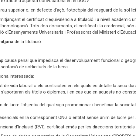
'extracte d'aquesta convocatòria en el DOGV.
grau superior o, en defecte d'açò, fotocòpia del resguard de la sol·lic
itjançant el certificat d'equivalència a titulació i a nivell acadèmic u
homologació. Tots dos documents, el certificat i la credencial, són e
ó d'Ensenyaments Universitaris i Professorat del Ministeri d'Educac
mitjana
de la titulació.
ap causa penal que impedisca el desenvolupament funcional o geogràfi
entació de sol·licituds de la beca.
sona interessada:
cat de vida laboral o els contractes en els quals es detalle la seua d
s'aportaran els títols o diplomes, i en cas que en aquests no conste,
de lucre l'objectiu del qual siga promocionar i beneficiar la societat c
sencials en la corresponent ONG o entitat sense ànim de lucre per a 
iana d'Inclusió (RVI), certificat emés per les direccions territorials d