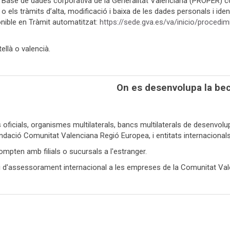
 la Base de dades corporativa de la Generalitat Valenciana (PROPER) 
 els tràmits d’alta, modificació i baixa de les dades personals i ident
onible en Tràmit automatitzat:
https://sede.gva.es/va/inicio/proced
llà o valencià.
On es desenvolupa la be
ns oficials, organismes multilaterals, bancs multilaterals de dese
undació Comunitat Valenciana Regió Europea, i entitats internacionals
mpten amb filials o sucursals a l'estranger.
i d'assessorament internacional a les empreses de la Comunitat Valen