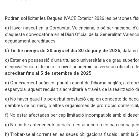
Podran sol·licitar les Beques IVACE Exterior 2026 les persones fís
a) Haver nascut en la Comunitat Valenciana, o bé ser nacional d'
d’aquesta convocatòria en el Diari Oficial de la Generalitat Valenc
degudament acreditades.
b) Tindre
menys de 30 anys el dia 30 de juny de 2025
, data en 
c) Estar en possessió d'una titulació universitària de grau superio
d'equivalència a titulació i a nivell acadèmic universitari oficial
acreditar fins al 5 de setembre de 2025
.
d) Coneixement suficient parlat i escrit de l'idioma anglés, així 
espanyola; aquest requisit s'acreditarà a través de la realització 
e) No haver gaudit o percebut prestació cap en concepte de beca d
cambres de comerç, o altres organismes de promoció comercial,
f) No estar afectades per cap limitació incompatible amb el dese
g) No tindre antecedents penals o estar incursa en cap causa pen
h) Trobar-se al corrent en les seues obligacions fiscals i amb la S