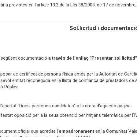
iària previstes en l'article 13.2 de la Llei 38/2003, de 17 de novembre
Sol.licitud i documentaci
 la següent documentació
a través de l'enllaç "Presentar sol·licitud"
sposar de certificat de persona física emés per la Autoritat de Certi
lsevol entitat reconeguda en la llista de confiança de prestadors de s
ió Pública.
apartat "Docs. persones candidates" a la dreta d'aquesta pàgina..
nifestat oposició per a la seua obtenció per mitjans telemàtics per l
ument oficial que acredite l'
empadronament
en la Comunitat Valen