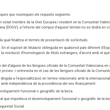
iques que reunisquen els requisits següents:
un estat membre de la Unió Europea i resident en la Comunitat Vale
iana (DOGV); a l'efecte del còmput d'aquest termini no es tindrà en c
la qual finalitza el termini de presentació de sol·licituds.
r. En el supòsit de titulació obtinguda en qualsevol país diferent d'
 o de la resolució d'homologació de títols estrangers, d'acord amb el 
com del d'alguna de les llengües oficials de la Comunitat Valenciana e
de proves -i entrevista en el cas de les llengües oficials de la Comun
irigida a l'especialització en temes relacionats amb la internaciona
 amb independència de la procedència del seu finançament.
nvolupament funcional o geogràfic de la beca.
al que impedisca el desenvolupament funcional o geogràfic de la be
eguretat Social.