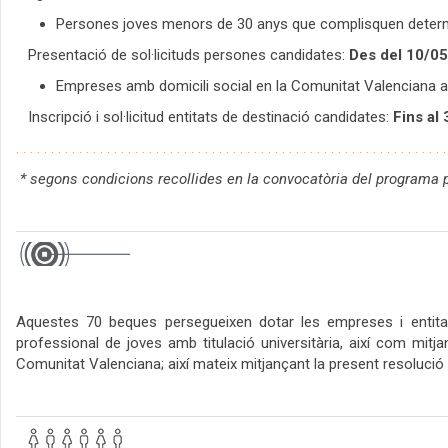
Persones joves menors de 30 anys que complisquen determi
Presentació de sol·licituds persones candidates:
Des del 10/05
Empreses amb domicili social en la Comunitat Valenciana amb
Inscripció i sol·licitud entitats de destinació candidates:
Fins al
. . . . . . . . . . . . . . . . . . . . . . . . . . . . . . . . . . . . . . . . . . . . . . . . . . . . . . . . . . . . . 
* segons condicions recollides en la convocatòria del programa
Aquestes 70 beques persegueixen dotar les empreses i entitats
professional de joves amb titulació universitària, així com mitj
Comunitat Valenciana; així mateix mitjançant la present resoluci