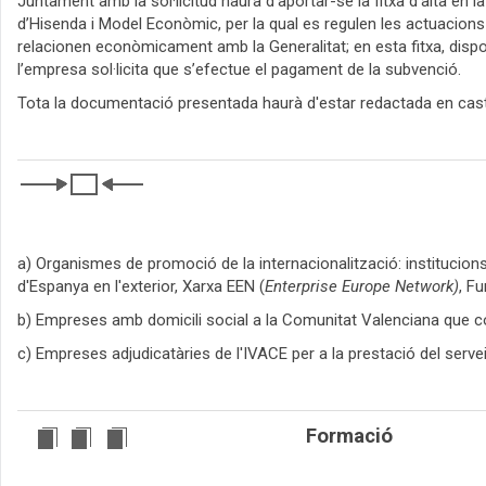
Juntament amb la sol·licitud haurà d'aportar-se la fitxa d’alta en
d’Hisenda i Model Econòmic, per la qual es regulen les actuacions o
relacionen econòmicament amb la Generalitat; en esta fitxa, disp
l’empresa sol·licita que s’efectue el pagament de la subvenció.
Tota la documentació presentada haurà d'estar redactada en caste
a) Organismes de promoció de la internacionalització: institucio
d'Espanya en l'exterior, Xarxa EEN (
Enterprise Europe Network)
, F
b) Empreses amb domicili social a la Comunitat Valenciana que co
c) Empreses adjudicatàries de l'IVACE per a la prestació del serve
Formació