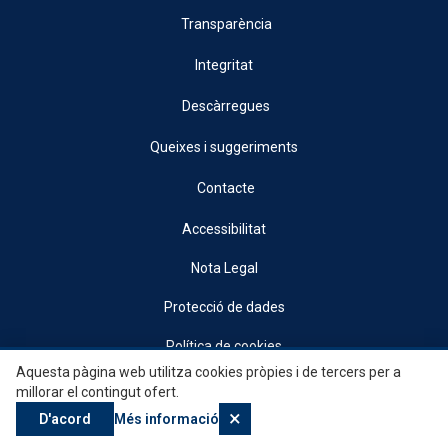
Transparència
Integritat
Descàrregues
Queixes i suggeriments
Contacte
Accessibilitat
Nota Legal
Protecció de dades
Política de cookies
Aquesta pàgina web utilitza cookies pròpies i de tercers per a
© 2026, Generalitat • Conselleria d’Indústria, Turisme, Innovació i Comerç •
millorar el contingut ofert.
Institut Valencià de Competitivitat Empresarial
×
D'acord
Més informació