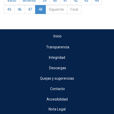
Inicio
Anterior
39
40
41
42
43
44
45
46
47
48
Siguiente
Final
Inicio
Transparencia
Integridad
Descargas
Quejas y sugerencias
Contacto
Accesibilidad
Nota Legal