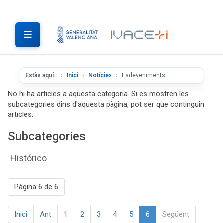
Estàs aquí:
Inici
Notícies
Esdeveniments
No hi ha articles a aquesta categoria. Si es mostren les
subcategories dins d'aquesta pàgina, pot ser que continguin
articles.
Subcategories
Histórico
Pàgina 6 de 6
Inici
Ant
1
2
3
4
5
6
Següent