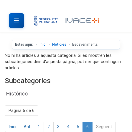
Estàs aquí:
Inici
Notícies
Esdeveniments
No hi ha articles a aquesta categoria. Si es mostren les
subcategories dins d'aquesta pàgina, pot ser que continguin
articles.
Subcategories
Histórico
Pàgina 6 de 6
Inici
Ant
1
2
3
4
5
6
Següent