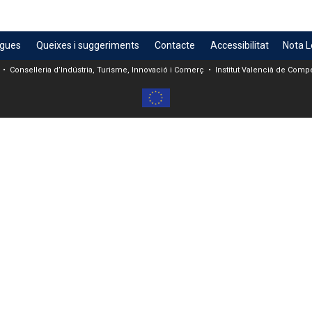
egues
Queixes i suggeriments
Contacte
Accessibilitat
Nota L
 • Conselleria d’Indústria, Turisme, Innovació i Comerç • Institut Valencià de Compet