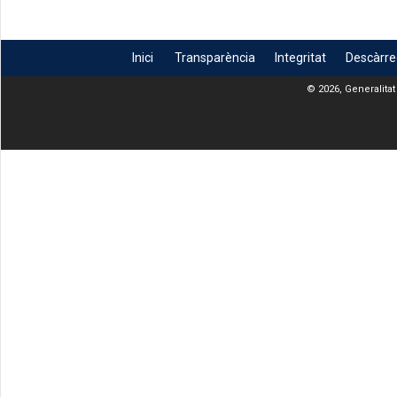
Inici
Transparència
Integritat
Descàrr
© 2026, Generalitat