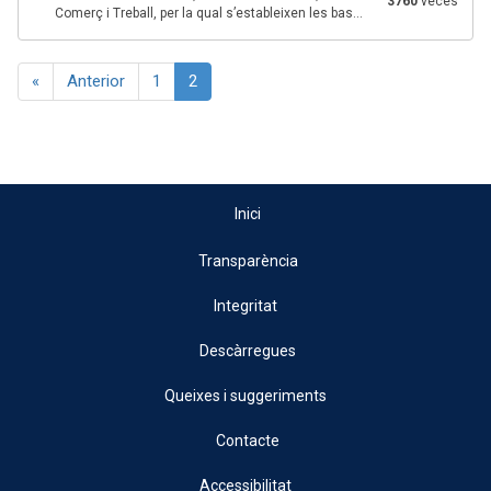
3760
veces
Comerç i Treball, per la qual s’estableixen les bas...
«
Anterior
1
2
Inici
Transparència
Integritat
Descàrregues
Queixes i suggeriments
Contacte
Accessibilitat