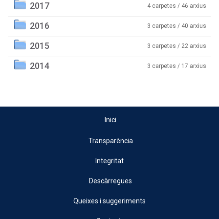
2017
4 carpetes / 46 arxius
2016
3 carpetes / 40 arxius
2015
3 carpetes / 22 arxius
2014
3 carpetes / 17 arxius
Inici
Transparència
Integritat
Descàrregues
Queixes i suggeriments