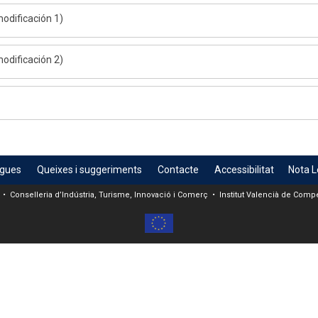
odificación 1)
odificación 2)
egues
Queixes i suggeriments
Contacte
Accessibilitat
Nota L
 • Conselleria d’Indústria, Turisme, Innovació i Comerç • Institut Valencià de Compet