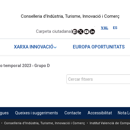
Conselleria d'Indústria, Turisme, Innovació i Comerç
.
VAL
ES
Carpeta ciutadana
|
XARXA INNOVACIÓ
EUROPA OPORTUNITATS
jo temporal 2023
›
Grupo D
egues
Queixes i suggeriments
Contacte
Accessibilitat
Nota L
 • Conselleria d’Indústria, Turisme, Innovació i Comerç • Institut Valencià de Compet