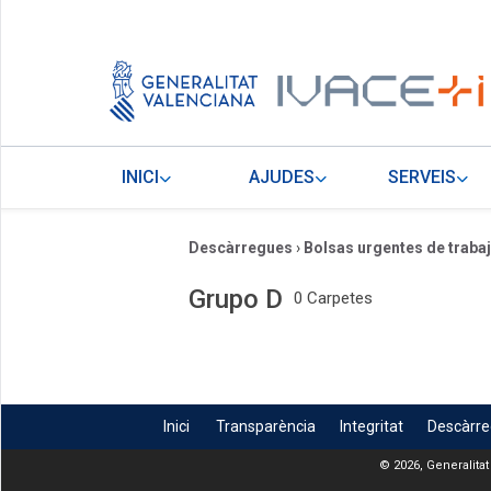
INICI
AJUDES
SERVEIS
Descàrregues
›
Bolsas urgentes de traba
Grupo D
0 Carpetes
Inici
Transparència
Integritat
Descàrr
© 2026, Generalitat