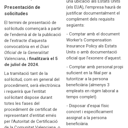
una ubicació als Estats Units
Presentación de
(els EUA), l'empresa haurà de
justificar documentalment el
solicitudes
compliment dels requisits
El termini de presentació de
següents:
sol·licituds començarà a partir
- Comptar amb el document
de l'endemà al de la publicació
Worker’s Compensation
de l'extracte d'aquesta
Insurance Policy als Estats
convocatòria en el
Diari
Units o amb documentació
Oficial de la Generalitat
oficial que l’exonere d'aquest.
Valenciana
, i
finalitzarà el 5
de juliol de 2024.
- Comptar amb personal propi
suficient en la filial per a
La tramitació tant de la
tutoritzar a la persona
sol·licitud, com en general del
beneficiària (almenys 3
procediment, serà electrònica
empleats en règim laboral a
i requerirà que l'entitat
temps complet).
sol·licitant dispose durant
totes les fases del
- Disposar d'espai físic
procediment de certificat de
concret i específicament
representant d'entitat emés
assignat a la persona
per l'Autoritat de Certificació
beneficiària.
de la Comunitat Valenciana, o