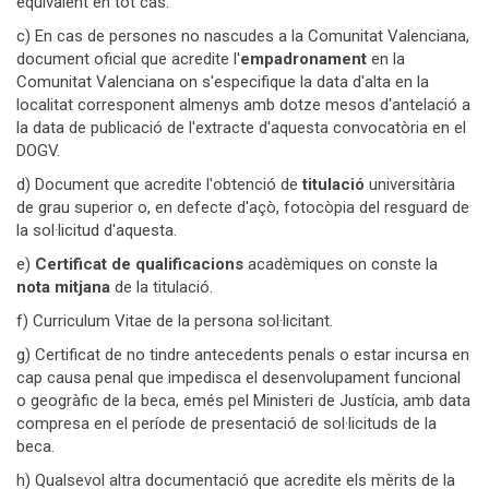
equivalent en tot cas.
c) En cas de persones no nascudes a la Comunitat Valenciana,
document oficial que acredite l'
empadronament
en la
Comunitat Valenciana on s'especifique la data d'alta en la
localitat corresponent almenys amb dotze mesos d'antelació a
la data de publicació de l'extracte d'aquesta convocatòria en el
DOGV.
d) Document que acredite l'obtenció de
titulació
universitària
de grau superior o, en defecte d'açò, fotocòpia del resguard de
la sol·licitud d'aquesta.
e)
Certificat de qualificacions
acadèmiques on conste la
nota mitjana
de la titulació.
f) Curriculum Vitae de la persona sol·licitant.
g) Certificat de no tindre antecedents penals o estar incursa en
cap causa penal que impedisca el desenvolupament funcional
o geogràfic de la beca, emés pel Ministeri de Justícia, amb data
compresa en el període de presentació de sol·licituds de la
beca.
h) Qualsevol altra documentació que acredite els mèrits de la