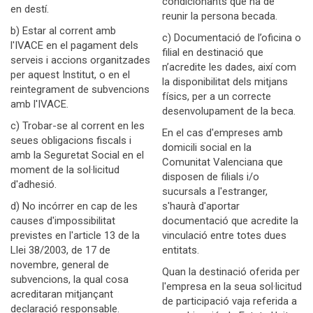
condicionants que ha de
en destí.
reunir la persona becada.
b) Estar al corrent amb
c) Documentació de l’oficina o
l'IVACE en el pagament dels
filial en destinació que
serveis i accions organitzades
n’acredite les dades, així com
per aquest Institut, o en el
la disponibilitat dels mitjans
reintegrament de subvencions
físics, per a un correcte
amb l'IVACE.
desenvolupament de la beca.
c) Trobar-se al corrent en les
En el cas d'empreses amb
seues obligacions fiscals i
domicili social en la
amb la Seguretat Social en el
Comunitat Valenciana que
moment de la sol·licitud
disposen de filials i/o
d'adhesió.
sucursals a l'estranger,
d) No incórrer en cap de les
s'haurà d'aportar
causes d'impossibilitat
documentació que acredite la
previstes en l'article 13 de la
vinculació entre totes dues
Llei 38/2003, de 17 de
entitats.
novembre, general de
Quan la destinació oferida per
subvencions, la qual cosa
l'empresa en la seua sol·licitud
acreditaran mitjançant
de participació vaja referida a
declaració responsable.