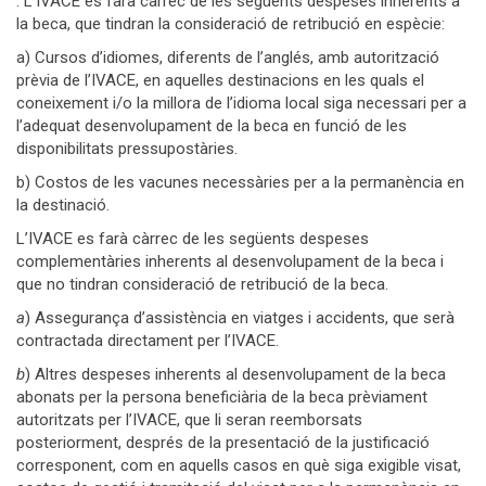
. L’IVACE es farà càrrec de les següents despeses inherents a
la beca, que tindran la consideració de retribució en espècie:
a) Cursos d’idiomes, diferents de l’anglés, amb autorització
prèvia de l’IVACE, en aquelles destinacions en les quals el
coneixement i/o la millora de l’idioma local siga necessari per a
l’adequat desenvolupament de la beca en funció de les
disponibilitats pressupostàries.
b) Costos de les vacunes necessàries per a la permanència en
la destinació.
L’IVACE es farà càrrec de les següents despeses
complementàries inherents al desenvolupament de la beca i
que no tindran consideració de retribució de la beca.
a
) Assegurança d’assistència en viatges i accidents, que serà
contractada directament per l’IVACE.
b
) Altres despeses inherents al desenvolupament de la beca
abonats per la persona beneficiària de la beca prèviament
autoritzats per l’IVACE, que li seran reemborsats
posteriorment, després de la presentació de la justificació
corresponent, com en aquells casos en què siga exigible visat,