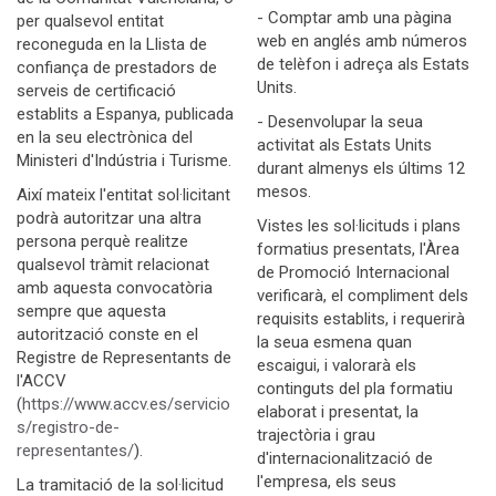
- Comptar amb una pàgina
per qualsevol entitat
web en anglés amb números
reconeguda en la Llista de
de telèfon i adreça als Estats
confiança de prestadors de
Units.
serveis de certificació
establits a Espanya, publicada
- Desenvolupar la seua
en la seu electrònica del
activitat als Estats Units
Ministeri d'Indústria i Turisme.
durant almenys els últims 12
mesos.
Així mateix l'entitat sol·licitant
podrà autoritzar una altra
Vistes les sol·licituds i plans
persona perquè realitze
formatius presentats, l'Àrea
qualsevol tràmit relacionat
de Promoció Internacional
amb aquesta convocatòria
verificarà, el compliment dels
sempre que aquesta
requisits establits, i requerirà
autorització conste en el
la seua esmena quan
Registre de Representants de
escaigui, i valorarà els
l'ACCV
continguts del pla formatiu
(
https://www.accv.es/servicio
elaborat i presentat, la
s/registro-de-
trajectòria i grau
representantes/
).
d'internacionalització de
l'empresa, els seus
La tramitació de la sol·licitud