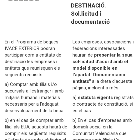
DESTINACIÓ.
Sol.licitud i
documentació
En el Programa de beques
Les empreses, associacions i
IVACE EXTERIOR podran
federacions interessades
participar com a entitats de
hauran de
presentar la seua
destinació les empreses i
sol·licitud d'acord amb el
entitats que reunisquen els
model disponible en
següents requisits:
l'apartat "Documentació
entitats"
a la dreta d'aquesta
a) Comptar amb filials i/o
pàgina, incloent a més:
sucursals a l'estranger i amb
mitjans humans i materials
a)
estatuts vigents
registrats
necessaris per a l'adequat
o contracte de constitució, si
desenvolupament de la beca.
és el cas.
b) en el cas de comptar amb
b) En el cas d'empreses amb
filial als EUA, aquesta haurà de
domicili social en la
complir els següents requisits
Comunitat Valenciana que