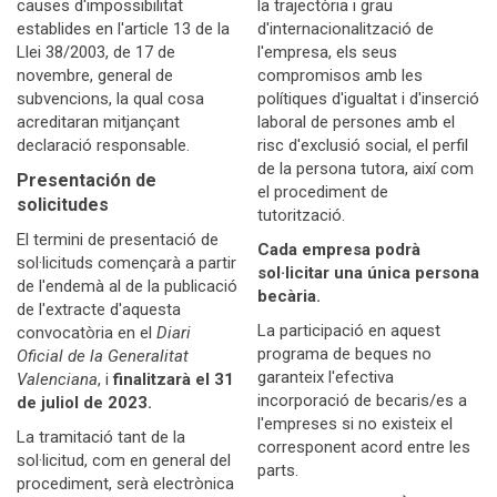
causes d'impossibilitat
la trajectòria i grau
establides en l'article 13 de la
d'internacionalització de
Llei 38/2003, de 17 de
l'empresa, els seus
novembre, general de
compromisos amb les
subvencions, la qual cosa
polítiques d'igualtat i d'inserció
acreditaran mitjançant
laboral de persones amb el
declaració responsable.
risc d'exclusió social, el perfil
de la persona tutora, així com
Presentación de
el procediment de
solicitudes
tutorització.
El termini de presentació de
Cada empresa podrà
sol·licituds començarà a partir
sol·licitar una única persona
de l'endemà al de la publicació
becària.
de l'extracte d'aquesta
La participació en aquest
convocatòria en el
Diari
programa de beques no
Oficial de la Generalitat
garanteix l'efectiva
Valenciana
, i
finalitzarà el 31
incorporació de becaris/es a
de juliol de 2023.
l'empreses si no existeix el
La tramitació tant de la
corresponent acord entre les
sol·licitud, com en general del
parts.
procediment, serà electrònica