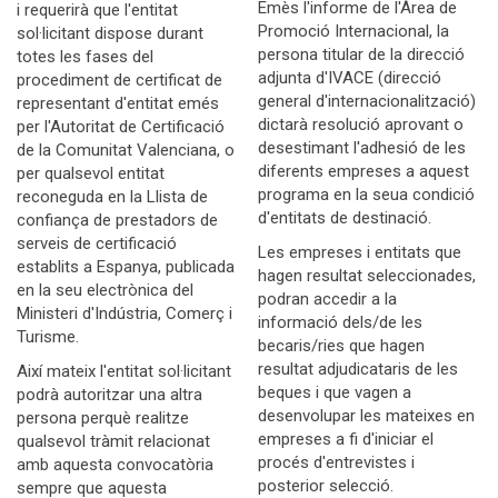
Emès l'informe de l'Àrea de
i requerirà que l'entitat
Promoció Internacional, la
sol·licitant dispose durant
persona titular de la direcció
totes les fases del
adjunta d'IVACE (direcció
procediment de certificat de
general d'internacionalització)
representant d'entitat emés
dictarà resolució aprovant o
per l'Autoritat de Certificació
desestimant l'adhesió de les
de la Comunitat Valenciana, o
diferents empreses a aquest
per qualsevol entitat
programa en la seua condició
reconeguda en la Llista de
d'entitats de destinació.
confiança de prestadors de
serveis de certificació
Les empreses i entitats que
establits a Espanya, publicada
hagen resultat seleccionades,
en la seu electrònica del
podran accedir a la
Ministeri d'Indústria, Comerç i
informació dels/de les
Turisme.
becaris/ries que hagen
resultat adjudicataris de les
Així mateix l'entitat sol·licitant
beques i que vagen a
podrà autoritzar una altra
desenvolupar les mateixes en
persona perquè realitze
empreses a fi d'iniciar el
qualsevol tràmit relacionat
procés d'entrevistes i
amb aquesta convocatòria
posterior selecció.
sempre que aquesta