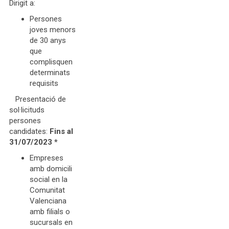
Dirigit a:
Persones
joves menors
de 30 anys
que
complisquen
determinats
requisits
Presentació de
sol·licituds
persones
candidates:
Fins al
31/07/2023
*
Empreses
amb domicili
social en la
Comunitat
Valenciana
amb filials o
sucursals en