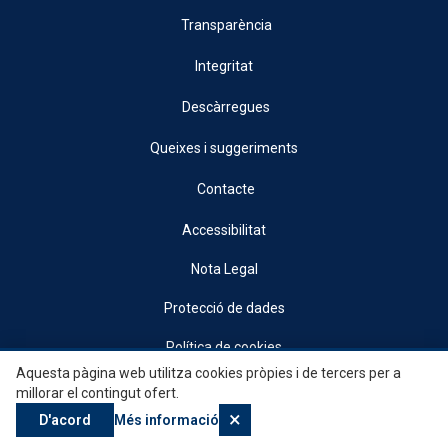
Transparència
Integritat
Descàrregues
Queixes i suggeriments
Contacte
Accessibilitat
Nota Legal
Protecció de dades
Política de cookies
Aquesta pàgina web utilitza cookies pròpies i de tercers per a
© 2026, Generalitat • Conselleria d’Indústria, Turisme, Innovació i Comerç •
millorar el contingut ofert.
Institut Valencià de Competitivitat Empresarial
×
D'acord
Més informació