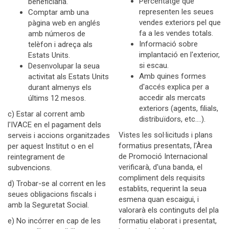
Percentatge que
beneficiària.
representen les seues
Comptar amb una
vendes exteriors pel que
pàgina web en anglés
fa a les vendes totals.
amb números de
Informació sobre
telèfon i adreça als
implantació en l'exterior,
Estats Units.
si escau.
Desenvolupar la seua
Amb quines formes
activitat als Estats Units
d'accés explica per a
durant almenys els
accedir als mercats
últims 12 mesos.
exteriors (agents, filials,
c) Estar al corrent amb
distribuïdors, etc.…).
l'IVACE en el pagament dels
Vistes les sol·licituds i plans
serveis i accions organitzades
formatius presentats, l'Àrea
per aquest Institut o en el
de Promoció Internacional
reintegrament de
verificarà, d'una banda, el
subvencions.
compliment dels requisits
d) Trobar-se al corrent en les
establits, requerint la seua
seues obligacions fiscals i
esmena quan escaigui, i
amb la Seguretat Social.
valorarà els continguts del pla
e) No incórrer en cap de les
formatiu elaborat i presentat,