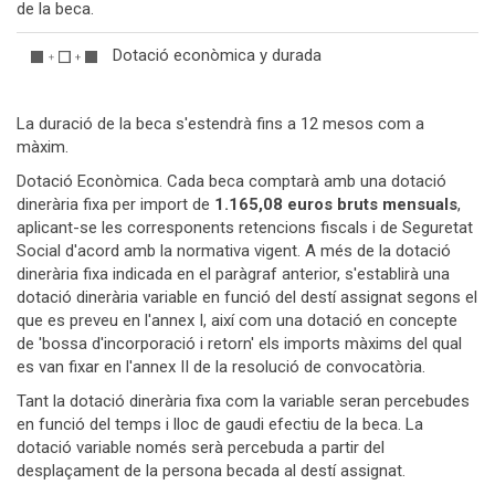
de la beca.
Dotació econòmica y durada
La duració de la beca s'estendrà fins a 12 mesos com a
màxim.
Dotació Econòmica. Cada beca comptarà amb una dotació
dinerària fixa per import de
1.165,08 euros bruts mensuals
,
aplicant-se les corresponents retencions fiscals i de Seguretat
Social d'acord amb la normativa vigent. A més de la dotació
dinerària fixa indicada en el paràgraf anterior, s'establirà una
dotació dinerària variable en funció del destí assignat segons el
que es preveu en l'annex I, així com una dotació en concepte
de 'bossa d'incorporació i retorn' els imports màxims del qual
es van fixar en l'annex II de la resolució de convocatòria.
Tant la dotació dinerària fixa com la variable seran percebudes
en funció del temps i lloc de gaudi efectiu de la beca. La
dotació variable només serà percebuda a partir del
desplaçament de la persona becada al destí assignat.