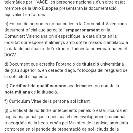
telemàtics per l'IVACE; les persones nacionals d'un altre estat
membre de la Unió Europea presentaran la documentació
equivalent en tot cas.
c) En cas de persones no nascudes a la Comunitat Valenciana,
document oficial que acredite l'
empadronament
en la
Comunitat Valenciana on s'especifique la data d'alta en la
localitat corresponent almenys amb dotze mesos d'antelació a
la data de publicació de l'extracte d'aquesta convocatòria en el
DOGV.
d) Document que acredite l'obtenció de
titulació
universitària
de grau superior o, en defecte d'açò, fotocòpia del resguard de
la sol·licitud d'aquesta.
e)
Certificat de qualificacions
acadèmiques on conste la
nota mitjana
de la titulació.
f) Curriculum Vitae de la persona sol·licitant.
g) Certificat de no tindre antecedents penals o estar incursa en
cap causa penal que impedisca el desenvolupament funcional
o geogràfic de la beca, emés pel Ministeri de Justícia, amb data
compresa en el període de presentació de sol·licituds de la