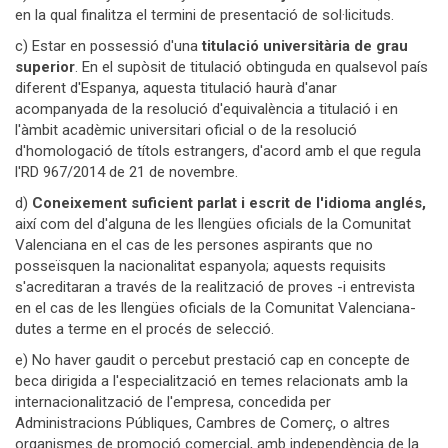
en la qual finalitza el termini de presentació de sol·licituds.
c) Estar en possessió d'una
titulació universitària de grau
superior
. En el supòsit de titulació obtinguda en qualsevol país
diferent d'Espanya, aquesta titulació haurà d'anar
acompanyada de la resolució d'equivalència a titulació i en
l'àmbit acadèmic universitari oficial o de la resolució
d'homologació de títols estrangers, d'acord amb el que regula
l'RD 967/2014 de 21 de novembre.
d)
Coneixement suficient parlat i escrit de l'idioma anglés,
així com del d'alguna de les llengües oficials de la Comunitat
Valenciana en el cas de les persones aspirants que no
posseïsquen la nacionalitat espanyola; aquests requisits
s'acreditaran a través de la realització de proves -i entrevista
en el cas de les llengües oficials de la Comunitat Valenciana-
dutes a terme en el procés de selecció.
e) No haver gaudit o percebut prestació cap en concepte de
beca dirigida a l'especialització en temes relacionats amb la
internacionalització de l'empresa, concedida per
Administracions Públiques, Cambres de Comerç, o altres
organismes de promoció comercial, amb independència de la