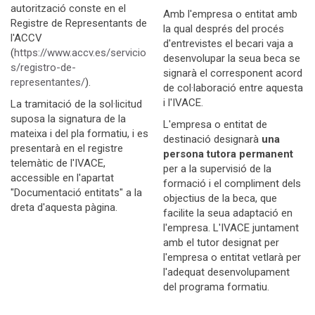
autorització conste en el
Amb l'empresa o entitat amb
Registre de Representants de
la qual després del procés
l'ACCV
d'entrevistes el becari vaja a
(
https://www.accv.es/servicio
desenvolupar la seua beca se
s/registro-de-
signarà el corresponent acord
representantes/
).
de col·laboració entre aquesta
i l'IVACE.
La tramitació de la sol·licitud
suposa la signatura de la
L'empresa o entitat de
mateixa i del pla formatiu, i es
destinació designarà
una
presentarà en el registre
persona tutora permanent
telemàtic de l'IVACE,
per a la supervisió de la
accessible en l'apartat
formació i el compliment dels
"Documentació entitats" a la
objectius de la beca, que
dreta d'aquesta pàgina.
facilite la seua adaptació en
l'empresa. L'IVACE juntament
amb el tutor designat per
l'empresa o entitat vetlarà per
l'adequat desenvolupament
del programa formatiu.