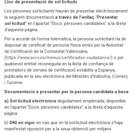
Lloc de presentació de sol·licituds
Les persones sol·licitants hauran de presentar electrònicament
la següent documentació
a través de l'enllaç "Presentar
sol·licitud"
en l'apartat "Docs. persones candidates" a la dreta
d'aquesta pàgina.
Per a accedir de forma telemàtica, la persona sol·licitant ha de
disposar de certificat de persona física emés per la Autoritat
de Certificació de la Comunitat Valenciana,
(
https://www.accv.es/menus/certificados-ciudadanos/
) o per
qualsevol entitat reconeguda en la llista de confiança de
prestadors de serveis de certificació establits a Espanya,
publicada en la seu electrònica del Ministeri d'Indústria, Comerç
i Turisme.
Documentació a presentar per la persona candidata a beca
a) Sol·licitud electrònica
degudament emplenada, disponible
en l'apartat "Docs. persones candidates" a la dreta d'aquesta
pàgina..
b)
DNI
en vigor
en cas que en la sol·licitud electrònica s'haja
manifestat oposició per a la seua obtenció per mitjans