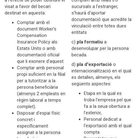
a l'efecte de poder obtindre el
compten amb filials i/o
visat a favor del becari
sucursals a l'estranger,
destinat en aquesta:
s'haurà d'aportar
documentació que acredite la
Comptar amb el
vinculació entre totes dues
document Worker’s
entitats
Compensation
Insurance Policy als
c)
pla formatiu
a
Estats Units o amb
desenvolupar per la persona
documentació oficial
becada.
que li exonere d'aquest.
d)
pla d'exportació
o
Comptar amb personal
internacionalització en el qual
propi suficient en la filial
es detallen, almenys, els
per a tutoritzar a la
següents aspectes:
persona beneficiària
Etapa en la qual es
(almenys 2 empleats en
troba l'empresa pel que
règim laboral a temps
fa a la seua obertura a
complet).
l'exterior,
Disposar d'espai físic
Personal dedicat a
concret i
l'exportació amb el qual
específicament
compta.
assignat a la persona