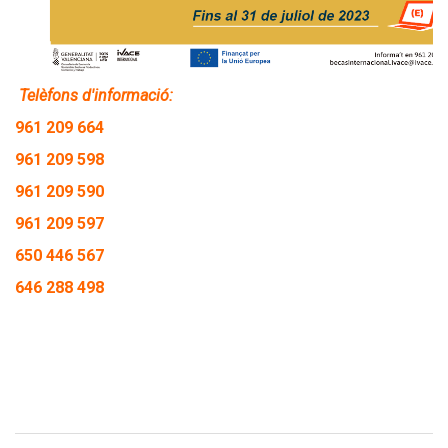
Telèfons d'informació:
961 209 664
961 209 598
961 209 590
961 209 597
650 446 567
646 288 498