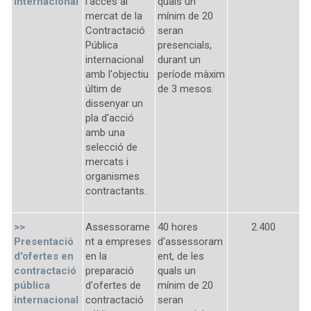
internacional
l'accés al
quals un
mercat de la
mínim de 20
Contractació
seran
Pública
presencials,
internacional
durant un
amb l'objectiu
període màxim
últim de
de 3 mesos.
dissenyar un
pla d'acció
amb una
selecció de
mercats i
organismes
contractants.
>>
Assessorame
40 hores
2.400
Presentació
nt a empreses
d'assessoram
d'ofertes en
en la
ent, de les
contractació
preparació
quals un
pública
d'ofertes de
mínim de 20
internacional
contractació
seran