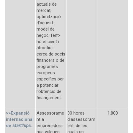
actuals de
mercat,
optimització
d'aquest
model de
negoci fent-
ho eficient i
atractiu i
cerca de socis
financers o de
programes
europeus
específics per
a potenciar
l'obtenció de
finançament.
>>
Expansió
Assessorame
30 hores
1.800
internacional
nt a
d'assessoram
de
start?ups.
emprenedors
ent, de les
que vulguen
quals un