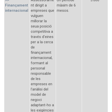
>>
Assessorame
Un període
3.600
Finançament
nt dirigit a
màxim de 6
internacional
empreses que
mesos.
vulguen
millorar la
seua posició
competitiva a
través d'eines
per a la cerca
de
finançament
internacional,
formant al
personal
responsable
de les
empreses en
l'anàlisi del
model de
negoci
adaptant-ho a
les exigències