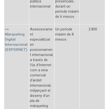
pública
presencials,
internacional.
durant un
període màxim
de 6 mesos.
>>
Assessorame
Un període
2.800
Màrqueting
nt
màxim de 8
Digital
especialitzat
mesos
Internacional
en
(EXPORNET)
posicionamen
t internacional,
a través de
l'ús d'Internet
com a eina
comercial
d'àmbit
internacional,
mitjançant el
disseny d'un
pla de
màrqueting