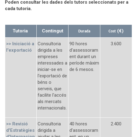
Poden consultar les dades dels tutors seleccionats per a
cada tutoria.
Tutoria
Contingut
(€)
Durada
Cost
>>
Iniciació a
Consultoria
90 hores
3.600
l'exportació
dirigida a les
d'assessoram
empreses
ent durant un
interessades a
període màxim
iniciar-se en
de 6 mesos.
l'exportació de
béns o
serveis, que
facilite l'accés
als mercats
internacionals.
>> Revisió
Consultoria
40 hores
2.400
d'Estratègies
dirigida a
d'assessoram
d'Internacion
ajudar a les
ent, en un