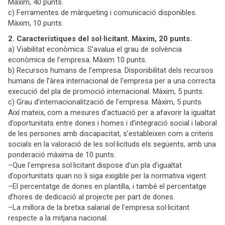
Màxim, 40 punts.
c) Ferramentes de màrqueting i comunicació disponibles.
Màxim, 10 punts.
2. Característiques del sol·licitant. Màxim, 20 punts.
a) Viabilitat econòmica. S’avalua el grau de solvència
econòmica de l’empresa. Màxim 10 punts.
b) Recursos humans de l’empresa. Disponibilitat dels recursos
humans de l’àrea internacional de l’empresa per a una correcta
execució del pla de promoció internacional. Màxim, 5 punts.
c) Grau d’internacionalització de l’empresa. Màxim, 5 punts.
Així mateix, com a mesures d’actuació per a afavorir la igualtat
d’oportunitats entre dones i homes i d’integració social i laboral
de les persones amb discapacitat, s’estableixen com a criteris
socials en la valoració de les sol·licituds els següents, amb una
ponderació màxima de 10 punts.
–Que l'empresa sol·licitant dispose d'un pla d’igualtat
d’oportunitats quan no li siga exigible per la normativa vigent.
–El percentatge de dones en plantilla, i també el percentatge
d’hores de dedicació al projecte per part de dones.
–La millora de la bretxa salarial de l’empresa sol·licitant
respecte a la mitjana nacional.