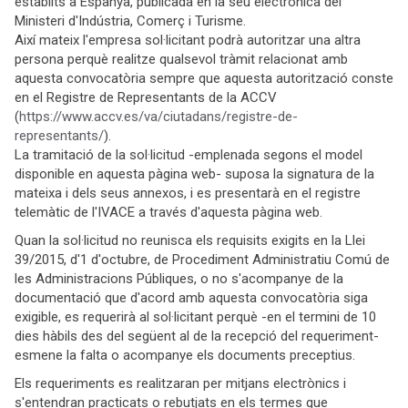
establits a Espanya, publicada en la seu electrònica del
Ministeri d'Indústria, Comerç i Turisme.
Així mateix l'empresa sol·licitant podrà autoritzar una altra
persona perquè realitze qualsevol tràmit relacionat amb
aquesta convocatòria sempre que aquesta autorització conste
en el Registre de Representants de la ACCV
(
https://www.accv.es/va/ciutadans/registre-de-
representants/
).
La tramitació de la sol·licitud -emplenada segons el model
disponible en aquesta pàgina web- suposa la signatura de la
mateixa i dels seus annexos, i es presentarà en el registre
telemàtic de l'IVACE a través d'aquesta pàgina web.
Quan la sol·licitud no reunisca els requisits exigits en la Llei
39/2015, d'1 d'octubre, de Procediment Administratiu Comú de
les Administracions Públiques, o no s'acompanye de la
documentació que d'acord amb aquesta convocatòria siga
exigible, es requerirà al sol·licitant perquè -en el termini de 10
dies hàbils des del següent al de la recepció del requeriment-
esmene la falta o acompanye els documents preceptius.
Els requeriments es realitzaran per mitjans electrònics i
s'entendran practicats o rebutjats en els termes que