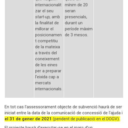
internacionalit
mínim de 20
zar el seu
seran
start-up,
amb
presencials,
la finalitat de
durant un
millorar el
període màxim
posicionamen
de 3 mesos.
t competitiu
de la mateixa
a través del
coneixement
de les eines
per a preparar
l'eixida cap a
mercats
internacionals.
En tot cas l'assessorament objecte de subvenció haurà de ser
iniciat entre la data de la comunicació de concessió de l'ajuda i
el 31 de gener de 2021
(pendent de publicació en el DOGV).
El projecte haurà d'executar-se en el marc d'un