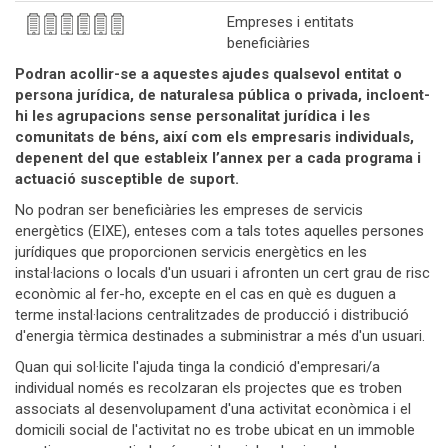
Empreses i entitats
beneficiàries
Podran acollir-se a aquestes ajudes qualsevol entitat o
persona jurídica, de naturalesa pública o privada, incloent-
hi les agrupacions sense personalitat jurídica i les
comunitats de béns, així com els empresaris individuals,
depenent del que estableix l’annex per a cada programa i
actuació susceptible de suport.
No podran ser beneficiàries les empreses de servicis
energètics (EIXE), enteses com a tals totes aquelles persones
jurídiques que proporcionen servicis energètics en les
instal·lacions o locals d'un usuari i afronten un cert grau de risc
econòmic al fer-ho, excepte en el cas en què es duguen a
terme instal·lacions centralitzades de producció i distribució
d'energia tèrmica destinades a subministrar a més d'un usuari.
Quan qui sol·licite l'ajuda tinga la condició d'empresari/a
individual només es recolzaran els projectes que es troben
associats al desenvolupament d'una activitat econòmica i el
domicili social de l'activitat no es trobe ubicat en un immoble