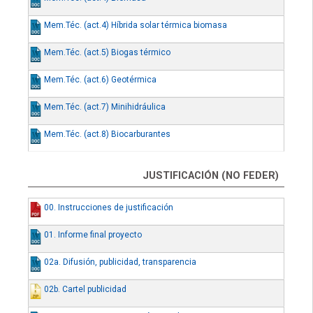
Mem.Téc. (act.4) Híbrida solar térmica biomasa
Mem.Téc. (act.5) Biogas térmico
Mem.Téc. (act.6) Geotérmica
Mem.Téc. (act.7) Minihidráulica
Mem.Téc. (act.8) Biocarburantes
JUSTIFICACIÓN (NO FEDER)
00. Instrucciones de justificación
01. Informe final proyecto
02a. Difusión, publicidad, transparencia
02b. Cartel publicidad