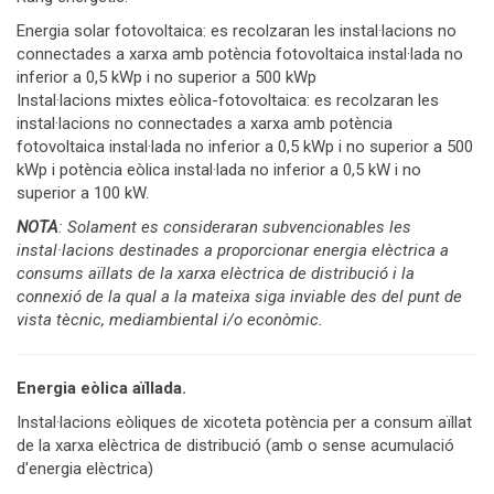
Energia solar fotovoltaica: es recolzaran les instal·lacions no
connectades a xarxa amb potència fotovoltaica instal·lada no
inferior a 0,5 kWp i no superior a 500 kWp
Instal·lacions mixtes eòlica-fotovoltaica: es recolzaran les
instal·lacions no connectades a xarxa amb potència
fotovoltaica instal·lada no inferior a 0,5 kWp i no superior a 500
kWp i potència eòlica instal·lada no inferior a 0,5 kW i no
superior a 100 kW.
NOTA
: Solament es consideraran subvencionables les
instal·lacions destinades a proporcionar energia elèctrica a
consums aïllats de la xarxa elèctrica de distribució i la
connexió de la qual a la mateixa siga inviable des del punt de
vista tècnic, mediambiental i/o econòmic.
Energia eòlica aïllada.
Instal·lacions eòliques de xicoteta potència per a consum aïllat
de la xarxa elèctrica de distribució (amb o sense acumulació
d'energia elèctrica)