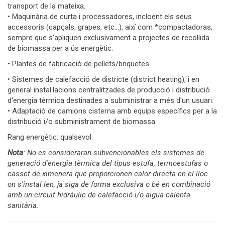
transport de la mateixa.
• Maquinària de curta i processadores, incloent els seus
accessoris (capçals, grapes, etc…), així com *compactadoras,
sempre que s'apliquen exclusivament a projectes de recollida
de biomassa per a ús energètic.
• Plantes de fabricació de pellets/briquetes.
• Sistemes de calefacció de districte (district heating), i en
general instal·lacions centralitzades de producció i distribució
d'energia tèrmica destinades a subministrar a més d'un usuari.
• Adaptació de camions cisterna amb equips específics per a la
distribució i/o subministrament de biomassa.
Rang energètic: qualsevol.
Nota
: No es consideraran subvencionables els sistemes de
generació d'energia tèrmica del tipus estufa, termoestufas o
casset de ximenera que proporcionen calor directa en el lloc
on s'instal·len, ja siga de forma exclusiva o bé en combinació
amb un circuit hidràulic de calefacció i/o aigua calenta
sanitària.