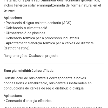
Instal·lacions per a l'aprofitament dels jaciments geotèrmics,
inclòs l'energia solar emmagatzemada de forma natural en el
terreny.
Aplicacions:
• Producció d'aigua calenta sanitària (ACS).
• Calefacció o climatització.
• Climatització de piscines.
• Generació tèrmica per a processos industrials.
• Aprofitament d'energia tèrmica per a xarxes de districte
(district heating).
Rang energètic: Qualsevol projecte.
Energia minihidràulica aïllada.
Construcció de minicentrals corresponents a noves
concessions o rehabilitació, minicentrals instal·lades en
conduccions de xarxes de reg o distribució d'aigua.
Aplicacions:
• Generació d'energia elèctrica.