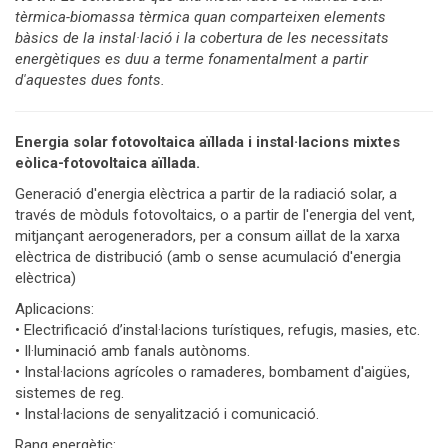
tèrmica-biomassa tèrmica quan comparteixen elements
bàsics de la instal·lació i la cobertura de les necessitats
energètiques es duu a terme fonamentalment a partir
d'aquestes dues fonts.
Energia solar fotovoltaica aïllada i instal·lacions mixtes
eòlica-fotovoltaica aïllada.
Generació d'energia elèctrica a partir de la radiació solar, a
través de mòduls fotovoltaics, o a partir de l'energia del vent,
mitjançant aerogeneradors, per a consum aïllat de la xarxa
elèctrica de distribució (amb o sense acumulació d'energia
elèctrica)
Aplicacions:
• Electrificació d’instal·lacions turístiques, refugis, masies, etc.
• Il·luminació amb fanals autònoms.
• Instal·lacions agrícoles o ramaderes, bombament d'aigües,
sistemes de reg.
• Instal·lacions de senyalització i comunicació.
Rang energètic: