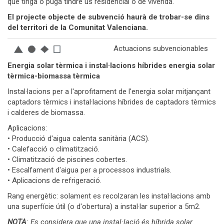
que tinga o puga tindre ús residencial o de vivenda.
El projecte objecte de subvenció haurà de trobar-se dins
del territori de la Comunitat Valenciana.
Actuacions subvencionables
Energia solar tèrmica i instal·lacions híbrides energia solar
tèrmica-biomassa tèrmica
Instal·lacions per a l'aprofitament de l'energia solar mitjançant
captadors tèrmics i instal·lacions híbrides de captadors tèrmics
i calderes de biomassa.
Aplicacions:
• Producció d'aigua calenta sanitària (ACS).
• Calefacció o climatització.
• Climatització de piscines cobertes.
• Escalfament d'aigua per a processos industrials.
• Aplicacions de refrigeració.
Rang energètic: solament es recolzaran les instal·lacions amb
una superfície útil (o d'obertura) a instal·lar superior a 5m2.
NOTA
: Es considera que una instal·lació és híbrida solar