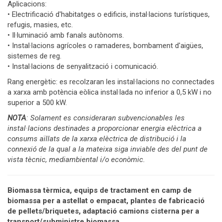
Aplicacions:
• Electrificació d'habitatges o edificis, instal·lacions turístiques,
refugis, masies, etc.
• Il·luminació amb fanals autònoms.
• Instal·lacions agrícoles o ramaderes, bombament d'aigües,
sistemes de reg.
• Instal·lacions de senyalització i comunicació.
Rang energètic: es recolzaran les instal·lacions no connectades
a xarxa amb potència eòlica instal·lada no inferior a 0,5 kW i no
superior a 500 kW.
NOTA
: Solament es consideraran subvencionables les
instal·lacions destinades a proporcionar energia elèctrica a
consums aïllats de la xarxa elèctrica de distribució i la
connexió de la qual a la mateixa siga inviable des del punt de
vista tècnic, mediambiental i/o econòmic.
Biomassa tèrmica, equips de tractament en camp de
biomassa per a astellat o empacat, plantes de fabricació
de pellets/briquetes, adaptació camions cisterna per a
transport/subministre biomassa