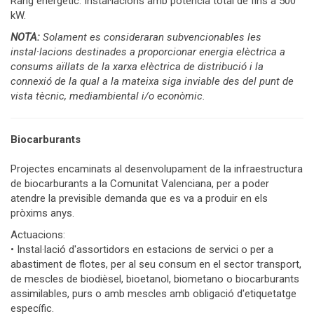
Rang energètic: Instal·lacions amb potència total de fins a 500
kW.
NOTA:
Solament es consideraran subvencionables les
instal·lacions destinades a proporcionar energia elèctrica a
consums aïllats de la xarxa elèctrica de distribució i la
connexió de la qual a la mateixa siga inviable des del punt de
vista tècnic, mediambiental i/o econòmic.
Biocarburants
Projectes encaminats al desenvolupament de la infraestructura
de biocarburants a la Comunitat Valenciana, per a poder
atendre la previsible demanda que es va a produir en els
pròxims anys.
Actuacions:
• Instal·lació d'assortidors en estacions de servici o per a
abastiment de flotes, per al seu consum en el sector transport,
de mescles de biodièsel, bioetanol, biometano o biocarburants
assimilables, purs o amb mescles amb obligació d'etiquetatge
específic.