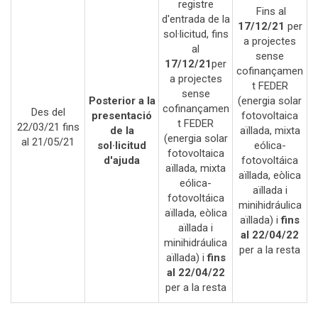
registre
Fins al
d'entrada de la
17/12/21
per
sol·licitud, fins
a projectes
al
sense
17/12/21
per
cofinançamen
a projectes
t FEDER
sense
Posterior a la
(energia solar
cofinançamen
Des del
presentació
fotovoltaica
t FEDER
22/03/21 fins
de la
aïllada, mixta
(energia solar
al 21/05/21
sol·licitud
eólica-
fotovoltaica
d'ajuda
fotovoltáica
aïllada, mixta
aïllada, eòlica
eólica-
aïllada i
fotovoltáica
minihidráulica
aïllada, eòlica
aïllada) i
fins
aïllada i
al 22/04/22
minihidráulica
per a la resta
aïllada) i
fins
al 22/04/22
per a la resta