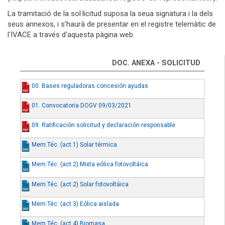
La tramitació de la sol·licitud suposa la seua signatura i la dels
seus annexos, i s’haurà de presentar en el registre telemàtic de
l'IVACE a través d'aquesta pàgina web.
DOC. ANEXA - SOLICITUD
00. Bases reguladoras concesión ayudas
01. Convocatoria DOGV 09/03/2021
09. Ratificación solicitud y declaración responsable
Mem.Téc. (act.1) Solar térmica
Mem.Téc. (act.2) Mixta eólica fotovoltáica
Mem.Téc. (act.2) Solar fotovoltáica
Mem.Téc. (act.3) Eólica aislada
Mem.Téc. (act.4) Biomasa