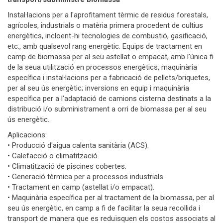
Instal·lacions per a l'aprofitament tèrmic de residus forestals,
agrícoles, industrials o matèria primera procedent de cultius
energètics, incloent-hi tecnologies de combustió, gasificació,
etc., amb qualsevol rang energètic. Equips de tractament en
camp de biomassa per al seu astellat o empacat, amb l'única fi
de la seua utilització en processos energètics, maquinària
específica i instal·lacions per a fabricació de pellets/briquetes,
per al seu ús energètic; inversions en equip i maquinària
específica per a l'adaptació de camions cisterna destinats a la
distribució i/o subministrament a orri de biomassa per al seu
ús energètic.
Aplicacions:
• Producció d'aigua calenta sanitària (ACS).
• Calefacció o climatització.
• Climatització de piscines cobertes.
• Generació tèrmica per a processos industrials.
• Tractament en camp (astellat i/o empacat).
• Maquinària específica per al tractament de la biomassa, per al
seu ús energètic, en camp a fi de facilitar la seua recollida i
transport de manera que es reduïsquen els costos associats al