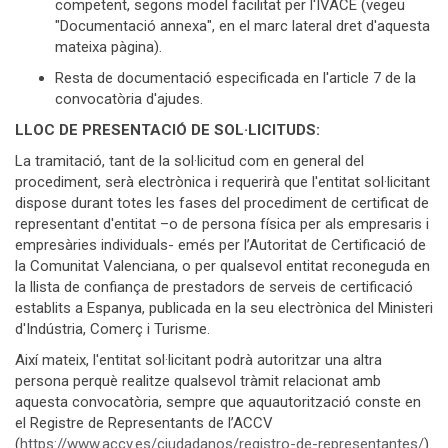
competent, segons model facilitat per l'IVACE (vegeu
"Documentació annexa", en el marc lateral dret d'aquesta
mateixa pàgina).
Resta de documentació especificada en l'article 7 de la
convocatòria d'ajudes.
LLOC DE PRESENTACIÓ DE SOL·LICITUDS:
La tramitació, tant de la sol·licitud com en general del
procediment, serà electrònica i requerirà que l'entitat sol·licitant
dispose durant totes les fases del procediment de certificat de
representant d'entitat –o de persona física per als empresaris i
empresàries individuals- emés per l’Autoritat de Certificació de
la Comunitat Valenciana, o per qualsevol entitat reconeguda en
la llista de confiança de prestadors de serveis de certificació
establits a Espanya, publicada en la seu electrònica del Ministeri
d'Indústria, Comerç i Turisme.
Així mateix, l'entitat sol·licitant podrà autoritzar una altra
persona perquè realitze qualsevol tràmit relacionat amb
aquesta convocatòria, sempre que aquautorització conste en
el Registre de Representants de l’ACCV
(
https://www.accv.es/ciudadanos/registro-de-representantes/
).