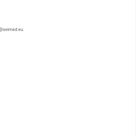
@seimed.eu
.