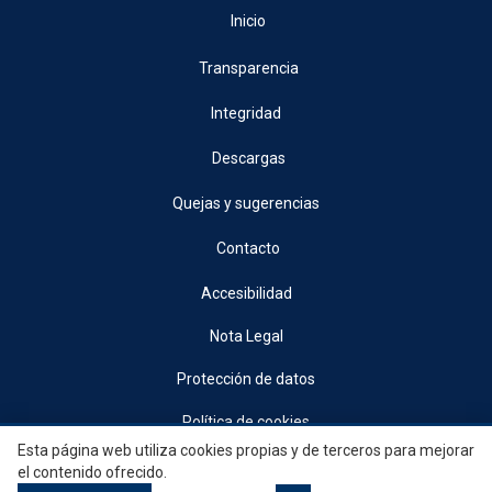
Inicio
Transparencia
Integridad
Descargas
Quejas y sugerencias
Contacto
Accesibilidad
Nota Legal
Protección de datos
Política de cookies
Esta página web utiliza cookies propias y de terceros para mejorar
© 2026, Generalitat • Conselleria d’Indústria, Turisme, Innovació i Comerç •
el contenido ofrecido.
Institut Valencià de Competitivitat Empresarial