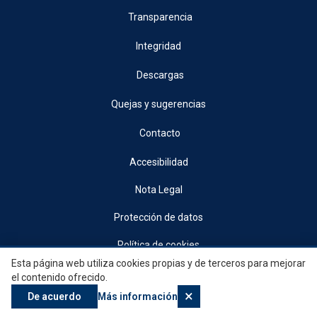
Transparencia
Integridad
Descargas
Quejas y sugerencias
Contacto
Accesibilidad
Nota Legal
Protección de datos
Política de cookies
Esta página web utiliza cookies propias y de terceros para mejorar
© 2026, Generalitat • Conselleria d’Indústria, Turisme, Innovació i Comerç •
el contenido ofrecido.
Institut Valencià de Competitivitat Empresarial
×
De acuerdo
Más información