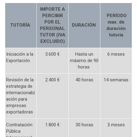
IMPORTE A
PERCIBIR
PERÍODO
POR EL
max. de
TUTORÍA
DURACIÓN
PERSONAL
duración
TUTOR (IVA
tutoría
EXCLUIDO)
Iniciación a la
3.600 €
Hasta un
6 meses
Exportación
máximo de 90
horas
Revisión de la
2.400 €
40 horas
14 semanas
estrategia de
internacionaliz
ación para
empresas
exportadoras
Contratación
1.800 €
30 horas
3 meses
Pública