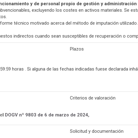
ncionamiento y de personal propio de gestión y administración i
s subvencionables, excluyendo los costes en activos materiales. Se 
tos.
forme técnico motivado acerca del método de imputación utilizado.
estos indirectos cuando sean susceptibles de recuperación o compe
Plazos
59:59 horas . Si alguna de las fechas indicadas fuese declarada inháb
Criterios de valoración
 e
l
DOGV nº 9803 de 6 de marzo de 2024,
Solicitud y documentación