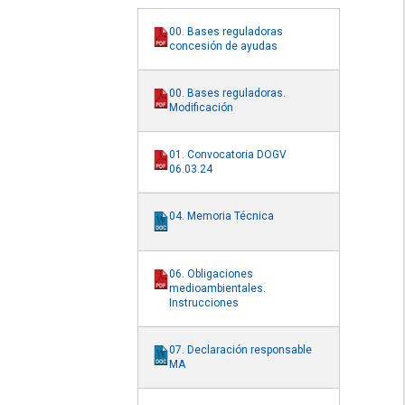
00. Bases reguladoras
concesión de ayudas
00. Bases reguladoras.
Modificación
01. Convocatoria DOGV
06.03.24
04. Memoria Técnica
06. Obligaciones
medioambientales.
Instrucciones
07. Declaración responsable
MA