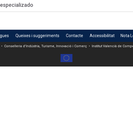
 especializado
egues
Queixes i suggeriments
Contacte
Accessibilitat
Nota L
 • Conselleria d’Indústria, Turisme, Innovació i Comerç • Institut Valencià de Compet