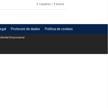
0 carpetes / 9 arxius
egal
Protecció de dades
Política de cookies
itivitat Empresarial