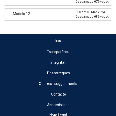
Descargado
676
veces
Subido:
05 Mar 2024
Modelo 12
Descargado
686
veces
Inici
Transparència
Integritat
Descàrregues
Queixes i suggeriments
Contacte
Accessibilitat
Nota Legal