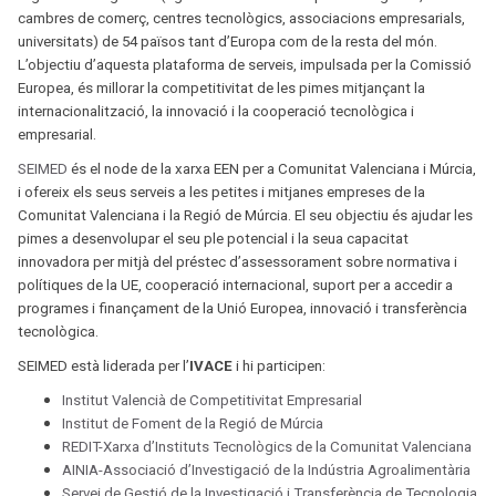
cambres de comerç, centres tecnològics, associacions empresarials,
universitats) de 54 països tant d’Europa com de la resta del món.
L’objectiu d’aquesta plataforma de serveis, impulsada per la Comissió
Europea, és millorar la competitivitat de les pimes mitjançant la
internacionalització, la innovació i la cooperació tecnològica i
empresarial.
SEIMED
és el node de la xarxa EEN per a Comunitat Valenciana i Múrcia,
i ofereix els seus serveis a les petites i mitjanes empreses de la
Comunitat Valenciana i la Regió de Múrcia. El seu objectiu és ajudar les
pimes a desenvolupar el seu ple potencial i la seua capacitat
innovadora per mitjà del préstec d’assessorament sobre normativa i
polítiques de la UE, cooperació internacional, suport per a accedir a
programes i finançament de la Unió Europea, innovació i transferència
tecnològica.
SEIMED està liderada per l’
IVACE
i hi participen:
Institut Valencià de Competitivitat Empresarial
Institut de Foment de la Regió de Múrcia
REDIT-Xarxa d’Instituts Tecnològics de la Comunitat Valenciana
AINIA-Associació d’Investigació de la Indústria Agroalimentària
Servei de Gestió de la Investigació i Transferència de Tecnologia