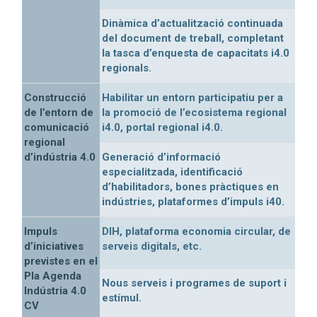
Dinàmica d’actualització continuada
del document de treball, completant
la tasca d’enquesta de capacitats i4.0
regionals.
Construcció
Habilitar un entorn participatiu per a
de l’entorn de
la promoció de l’ecosistema regional
comunicació
i4.0, portal regional i4.0.
regional
d’indústria 4.0
Generació d’informació
especialitzada, identificació
d’habilitadors, bones pràctiques en
indústries, plataformes d’impuls i40.
Impuls
DIH, plataforma economia circular, de
d’iniciatives
serveis digitals, etc.
previstes en el
Pla Agenda
Nous serveis i programes de suport i
Indústria 4.0
estímul.
CV