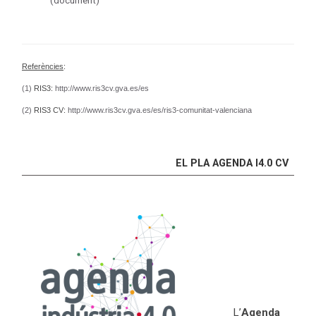
(document)
Referències
:
(1)
RIS3:
http://www.ris3cv.gva.es/es
(2)
RIS3 CV:
http://www.ris3cv.gva.es/es/ris3-comunitat-valenciana
EL PLA AGENDA I4.0 CV
L’
Agenda