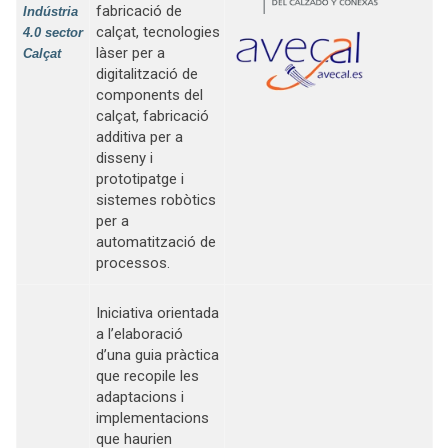
fabricació de
Indústria
calçat, tecnologies
4.0 sector
làser per a
Calçat
digitalització de
components del
calçat, fabricació
additiva per a
disseny i
prototipatge i
sistemes robòtics
per a
automatització de
processos.
Iniciativa orientada
a l’elaboració
d’una guia pràctica
que recopile les
adaptacions i
implementacions
que haurien