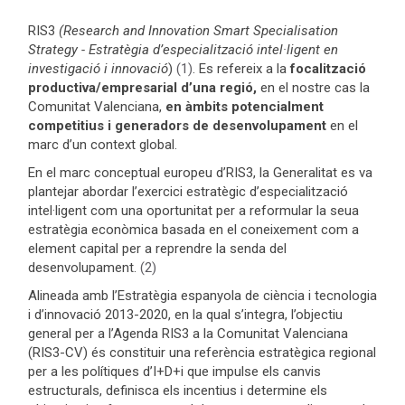
RIS3
(Research and Innovation Smart Specialisation
Strategy - Estratègia d’especialització intel·ligent en
investigació i innovació
)
(1)
. Es refereix a la
focalització
productiva/empresarial d’una regió,
en el nostre cas la
Comunitat Valenciana,
en àmbits potencialment
competitius i generadors de desenvolupament
en el
marc d’un context global.
En el marc conceptual europeu d’RIS3, la Generalitat es va
plantejar abordar l’exercici estratègic d’especialització
intel·ligent com una oportunitat per a reformular la seua
estratègia econòmica basada en el coneixement com a
element capital per a reprendre la senda del
desenvolupament.
(2)
Alineada amb l’Estratègia espanyola de ciència i tecnologia
i d’innovació 2013-2020, en la qual s’integra, l’objectiu
general per a l’Agenda RIS3 a la Comunitat Valenciana
(RIS3-CV) és constituir una referència estratègica regional
per a les polítiques d’I+D+i que impulse els canvis
estructurals, definisca els incentius i determine els