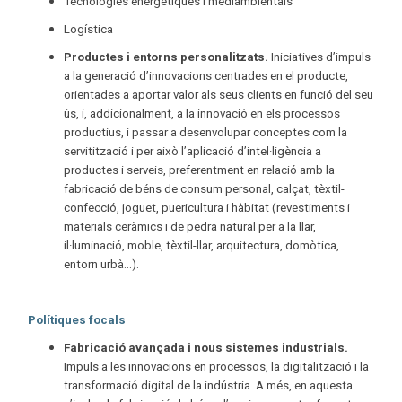
Tecnologies energètiques i mediambientals
Logística
Productes i entorns personalitzats.
Iniciatives d’impuls
a la generació d’innovacions centrades en el producte,
orientades a aportar valor als seus clients en funció del seu
ús, i, addicionalment, a la innovació en els processos
productius, i passar a desenvolupar conceptes com la
servitització i per això l’aplicació d’intel·ligència a
productes i serveis, preferentment en relació amb la
fabricació de béns de consum personal, calçat, tèxtil-
confecció, joguet, puericultura i hàbitat (revestiments i
materials ceràmics i de pedra natural per a la llar,
il·luminació, moble, tèxtil-llar, arquitectura, domòtica,
entorn urbà...).
Polítiques focals
Fabricació avançada i nous sistemes industrials.
Impuls a les innovacions en processos, la digitalització i la
transformació digital de la indústria. A més, en aquesta