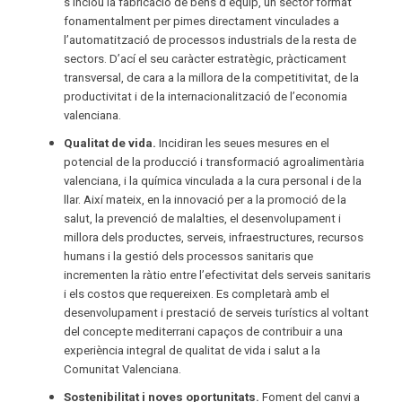
s’inclou la fabricació de béns d’equip, un sector format
fonamentalment per pimes directament vinculades a
l’automatització de processos industrials de la resta de
sectors. D’ací el seu caràcter estratègic, pràcticament
transversal, de cara a la millora de la competitivitat, de la
productivitat i de la internacionalització de l’economia
valenciana.
Qualitat de vida.
Incidiran les seues mesures en el
potencial de la producció i transformació agroalimentària
valenciana, i la química vinculada a la cura personal i de la
llar. Així mateix, en la innovació per a la promoció de la
salut, la prevenció de malalties, el desenvolupament i
millora dels productes, serveis, infraestructures, recursos
humans i la gestió dels processos sanitaris que
incrementen la ràtio entre l’efectivitat dels serveis sanitaris
i els costos que requereixen. Es completarà amb el
desenvolupament i prestació de serveis turístics al voltant
del concepte mediterrani capaços de contribuir a una
experiència integral de qualitat de vida i salut a la
Comunitat Valenciana.
Sostenibilitat i noves oportunitats.
Foment del canvi a