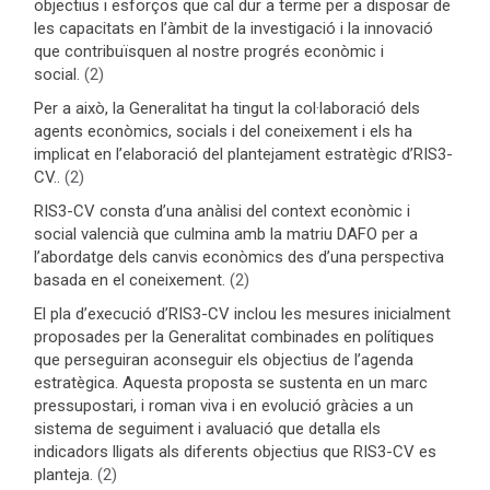
objectius i esforços que cal dur a terme per a disposar de
les capacitats en l’àmbit de la investigació i la innovació
que contribuïsquen al nostre progrés econòmic i
social.
(2)
Per a això, la Generalitat ha tingut la col·laboració dels
agents econòmics, socials i del coneixement i els ha
implicat en l’elaboració del plantejament estratègic d’RIS3-
CV..
(2)
RIS3-CV consta d’una anàlisi del context econòmic i
social valencià que culmina amb la matriu DAFO per a
l’abordatge dels canvis econòmics des d’una perspectiva
basada en el coneixement.
(2)
El pla d’execució d’RIS3-CV inclou les mesures inicialment
proposades per la Generalitat combinades en polítiques
que perseguiran aconseguir els objectius de l’agenda
estratègica. Aquesta proposta se sustenta en un marc
pressupostari, i roman viva i en evolució gràcies a un
sistema de seguiment i avaluació que detalla els
indicadors lligats als diferents objectius que RIS3-CV es
planteja.
(2)