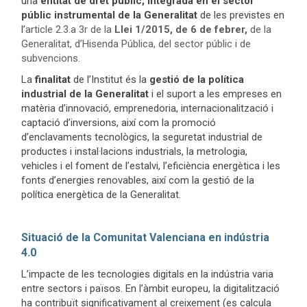
una
entitat de dret públic, integrada en el sector
públic instrumental de la Generalitat
de les previstes en
l’
article 2.3.a 3r de la
Llei 1/2015, de 6 de febrer,
de la
Generalitat, d’Hisenda Pública, del sector públic i de
subvencions.
La
finalitat
de l’Institut és la
gestió de la política
industrial de la Generalitat
i el suport a les empreses en
matèria d’innovació, emprenedoria, internacionalització i
captació d’inversions, així com la promoció
d’enclavaments tecnològics, la seguretat industrial de
productes i instal·lacions industrials, la metrologia,
vehicles i el foment de l’estalvi, l’eficiència energètica i les
fonts d’energies renovables, així com la gestió de la
política energètica de la Generalitat.
Situació de la Comunitat Valenciana en indústria
4.0
L’impacte de les tecnologies digitals en la indústria varia
entre sectors i països. En l’àmbit europeu, la digitalització
ha contribuït significativament al creixement (es calcula