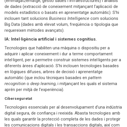
(emmagatzematge, gestió dades i infraestructures) i anàlisis
de dades (extracció de coneixement mitjançant l’aplicació de
models estadístics o basats en aprenentatge automàtic). S’hi
inclouen tant solucions
Business Intelligence
com solucions
Big Data (dades amb elevat volum, freqüència o tipologia que
requereixen mètodes avançats).
IA: Intel·ligència artificial i sistemes cognitius.
Tecnologies que habiliten una màquina o dispositiu per a
adquirir i aplicar coneixement i dur a terme comportament
intel·ligent, per a permetre construir sistemes intel·ligents per a
diferents àrees d’aplicació. S’hi inclouen tecnologies basades
en lògiques difuses, arbres de decisió i aprenentatge
automàtic (que inclou tècniques basades en
pattern
recognition
o
deep learning
, i mitjançant les quals el sistema
aprén per mitjà de l’experiència).
Ciberseguretat
Tecnologies essencials per al desenvolupament d’una indústria
digital segura, de confiança i reeixida. Abasta tecnologies amb
les quals garantir la protecció completa de les dades i protegir
les comunicacions digitals i les transaccions digitals, així com