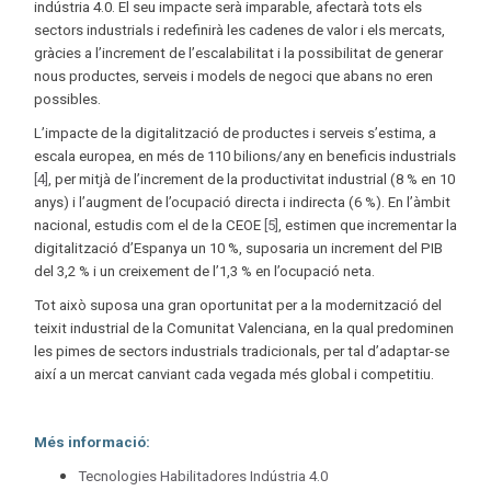
indústria 4.0. El seu impacte serà imparable, afectarà tots els
sectors industrials i redefinirà les cadenes de valor i els mercats,
gràcies a l’increment de l’escalabilitat i la possibilitat de generar
nous productes, serveis i models de negoci que abans no eren
possibles.
L’impacte de la digitalització de productes i serveis s’estima, a
escala europea, en més de 110 bilions/any en beneficis industrials
[4]
, per mitjà de l’increment de la productivitat industrial (8 % en 10
anys) i l’augment de l’ocupació directa i indirecta (6 %). En l’àmbit
nacional, estudis com el de la CEOE
[5]
, estimen que incrementar la
digitalització d’Espanya un 10 %, suposaria un increment del PIB
del 3,2 % i un creixement de l’1,3 % en l’ocupació neta.
Tot això suposa una gran oportunitat per a la modernització del
teixit industrial de la Comunitat Valenciana, en la qual predominen
les pimes de sectors industrials tradicionals, per tal d’adaptar-se
així a un mercat canviant cada vegada més global i competitiu.
Més informació:
Tecnologies Habilitadores Indústria 4.0