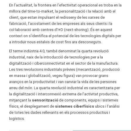
En l’actualitat, la frontera en l’efectivitat operacional es troba en la
millora del time-to-market, la personalització i la relació amb el
client, que estan impulsant el redisseny de les xarxes de
fabricació, l’acostament de les empreses als seus clients i la
col·laboració amb centres d’I+D (next-shoring). És en aquest
context on s’identifica el potencial de les tecnologies digitals per
a introduir nous estalvis de cost fins ara desconeguts.
El terme indústria 4.0, també denominat la quarta revolució
industrial, naix de la introducció de tecnologies per a la
digitalització i ciberconnectivitat en el sector de la manufactura.
Les tres revolucions industrials prèvies (mecanització, producció
en massa i globalització, vegeu figura) van provocar grans
avanços en la productivitat i van canviar la vida de les persones
arreu del món. La quarta revolució industrial es caracteritzaria per
la digitalització i interconnexió extrema de l’activitat productiva,
mitjançant la
sensorització
de components, equips i sistemes
físics, el desplegament de
sistemes ciberfísics
ubics i l’anàlisi
de totes les dades rellevants en els processos productius i
logístics.