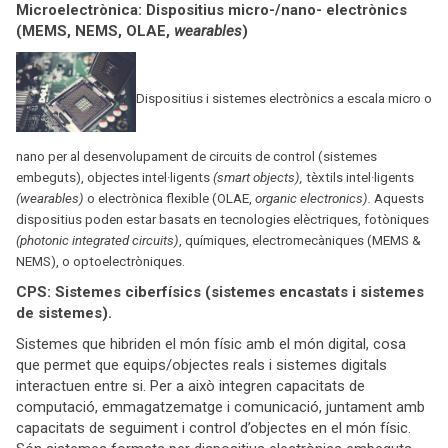
Microelectrònica: Dispositius micro-/nano- electrònics
(MEMS, NEMS, OLAE,
wearables
)
Dispositius i sistemes electrònics a escala micro o
nano per al desenvolupament de circuits de control (sistemes
embeguts), objectes intel·ligents
(smart objects),
tèxtils intel·ligents
(wearables)
o electrònica flexible (OLAE,
organic electronics).
Aquests
dispositius poden estar basats en tecnologies elèctriques, fotòniques
(photonic integrated circuits)
, químiques, electromecàniques (MEMS &
NEMS), o optoelectròniques.
CPS: Sistemes ciberfísics (sistemes encastats i sistemes
de sistemes).
Sistemes que hibriden el món físic amb el món digital, cosa
que permet que equips/objectes reals i sistemes digitals
interactuen entre si. Per a això integren capacitats de
computació, emmagatzematge i comunicació, juntament amb
capacitats de seguiment i control d’objectes en el món físic.