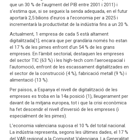
que un 30 % de l’augment del PIB entre 2001 i 2011) i
s’estima que, si se segueix la senda adequada, en el futur
aportarà 2,5 bilions d’euros a l’economia per a 2025 i
incrementarà la productivitat de la indústria fins a un 20 %.
Actualment, 1 empresa de cada 5 està altament
digitalitzada
[1]
; encara que per grandària només ho estan
el 17 % de les pimes enfront d’un 54 % de les grans
empreses. En l’àmbit sectorial, destaquen les empreses
del sector TIC (63 %) i les high-tech com l’aeroespacial i
l’automoció, enfront de les escassament digitalitzades en
el sector de la construcció (4 %), fabricació metall (9 %) i
alimentació (13 %).
Per països, a Espanya el nivell de digitalització de les
empreses es troba en la 14a posició (1), lleugerament per
davant de la mitjana europea, tot i que la crisi econòmica
ha fet descendir el nivell d’inversió de les empreses (i
especialment de les pimes).
L’economia valenciana suposa el 10 % del total nacional.
La indústria representa, segons les últimes dades, el 17 %
del VAB regional a la Comunitat Valenciana. La Generalitat