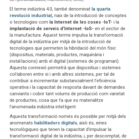
El terme indústria 4.0, també denominat
la quarta
revolució industrial,
naix de la introducció de conceptes
o tecnologies com
la Internet de les coses -IoT-
i la
implantació de serveis d’Internet -IoS-
en el sector de
la manufactura. Aquest terme impulsa la transformació
digital de la indústria per mitjà de la introducció de
tecnologies que permeten la hibridació del món físic
(dispositius, materials, productes, maquinària i
instal·lacions) amb el digital (sistemes de programari).
Aquesta connexió permetrà que dispositius i sistemes
col·laboren entre si i amb altres sistemes, per tal de
contribuir a incrementar substancialment l’eficiència
operativa i la capacitat de resposta davant de demandes
canviants i cobrir tant volums de producció com varietat
de productes, cosa que fa que es materialitze
l’anomenada indústria intel·ligent.
Aquesta transformació només és possible per mitjà dels
anomenats
habilitadors digitals
, això és, eines
tecnològiques que tenen la capacitat d’impulsar la
transformació digital de la indústria, i, per descomptat, de