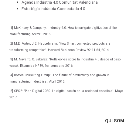
Agenda Indústria 4.0 Comunitat Valenciana
Estratègia Indústria Connectada 4.0
[1
]
McKinsey & Company: 'Industry 4.0: How to navigate digitization of the
manufacturing sector'. 2015.
[2]
M.E. Porter; J.E. Heppelmann: 'How Smart, connected products are
transforming competition'. Harvard Business Review 92:11-64, 2014.
[3]
M. Navarro, X. Sabalza: 'Reflexiones sobre la industria 4.0 desde el caso
vasco'. Ekonmiaz Nº89, 1er semestre 2016
.
[
4]
Boston Consulting Group: 'The future of productivity and growth in
manufacturing industries'. Abril 2015.
[5]
CEOE: 'Plan Digital 2020. La digitalización de la sociedad española'. Mayo
2017.
QUI SOM