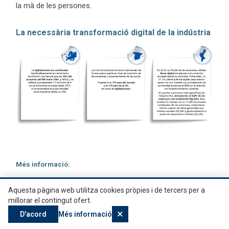
la mà de les persones.
La necessària transformació digital de la indústria
Més informació:
Conceptes Indústria 4.0
Aquesta pàgina web utilitza cookies pròpies i de tercers per a
Tecnologies Habilitadores Indústria 4.0
millorar el contingut ofert.
Agenda Indústria 4.0 Comunitat Valenciana
×
Estratègia Indústria Connectada 4.0
D'acord
Més informació