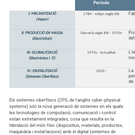
Període
Etapa
Fab
I: MECANITZACIÓ
1784 - mitjan segle XIX
(Vapor)
Pro
II: PRODUCCIÓ EN MASSA
Darreria segle XIX - 1970s
del
(Electricitat)
L’e
III: GLOBALITZACIÓ
1970s - Actualitat
nou
(Electrònica i IT)
La 
IV: DIGITALITZACIÓ
2020 -
per
(Sistemes Ciberfísics)
de 
Els sistemes ciberfísics (CPS, de l’anglés cyber-physical
systems) són la nova generació de sistemes en els quals
les tecnologies de computació, comunicació i control
estan estretament integrades, cosa que resulta en la
hibridació del món físic (dispositius, materials, productes,
maquinària i instal·lacions) amb el digital (sistemes de