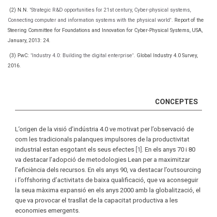
(2) N.N.
'Strategic R&D opportunities for 21st century, Cyber-physical systems,
Connecting computer and information systems with the physical world'.
Report of the
Steering Committee for Foundations and Innovation for Cyber-Physical Systems, USA,
January, 2013: 24.
(3) PwC:
'Industry 4.0: Building the digital enterprise'.
Global Industry 4.0 Survey,
2016.
CONCEPTES
L’origen de la visió d’indústria 4.0 ve motivat per l’observació de
com les tradicionals palanques impulsores de la productivitat
industrial estan esgotant els seus efectes
[1]
. En els anys 70 i 80
va destacar l’adopció de metodologies Lean per a maximitzar
l’eficiència dels recursos. En els anys 90, va destacar l’outsourcing
i l’offshoring d’activitats de baixa qualificació, que va aconseguir
la seua màxima expansió en els anys 2000 amb la globalització, el
que va provocar el trasllat de la capacitat productiva a les
economies emergents.