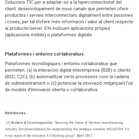
Solucions TIC per a adaptar-se a la hiperconnectivitat del
client: desenvolupament de nous canals que permeten oferir
productes i serveis interconnectats digitalment entre persones
i coses, per tal d’oferir més informació i valor al client respecte
al producte/servei. S’hi inclouen aplicacions pròpies
(aplicacions mòbils) o plataformes digitals.
Plataformes i entorns col·laboratius.
Plataformes tecnològiques i entorns col·laboratius que
permeten: (a) la interacció digital interempresa (B2B) o clients
(B2C, C2C), (b) automatitzar certs processos com la cadena
de subministrament o (c) potenciar la innovació mitjançant l’ús
de models d’innovació oberta o col·laborativa
Referències
(1) Acatech & Forschungsunion:
"Securing the future of German manufacturing
industry. Recommendations for implementing the strategic initiative INDUSTRIE 4.0.
Final report of the Industrie 4.0 Working group".
Abril 2011.