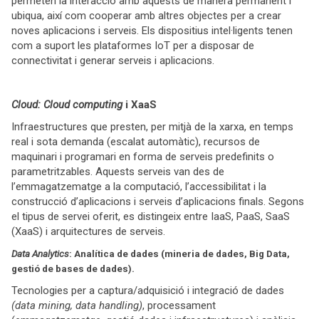
permeten la interacció amb aquests de manera permanent i
ubiqua, així com cooperar amb altres objectes per a crear
noves aplicacions i serveis. Els dispositius intel·ligents tenen
com a suport les plataformes IoT per a disposar de
connectivitat i generar serveis i aplicacions.
Cloud: Cloud computing
i XaaS
Infraestructures que presten, per mitjà de la xarxa, en temps
real i sota demanda (escalat automàtic), recursos de
maquinari i programari en forma de serveis predefinits o
parametritzables. Aquests serveis van des de
l’emmagatzematge a la computació, l’accessibilitat i la
construcció d’aplicacions i serveis d’aplicacions finals. Segons
el tipus de servei oferit, es distingeix entre IaaS, PaaS, SaaS
(XaaS) i arquitectures de serveis.
Data Analytics
: Analítica de dades (mineria de dades, Big Data,
gestió de bases de dades).
Tecnologies per a captura/adquisició i integració de dades
(data mining, data handling)
, processament