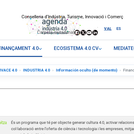
Conselleria d'Indústria, Turisme, Innovació i Comerç
.
VAL
ES
Carpeta ciutadana
|
FINANÇAMENT 4.0
ECOSISTEMA 4.0 CV
MEDIATE
IVACE 4.0
INDUSTRIA 4.0
Información oculto (de momento)
Financ
És un programa que té per objecte generar cultura 4.0, activar relaci
col·laboració entre l’oferta de ciència i tecnologia i les empreses, mitja