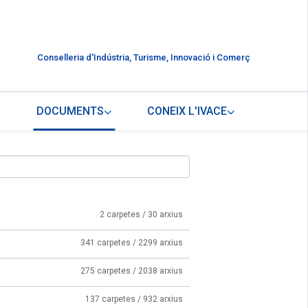
Conselleria d'Indústria, Turisme, Innovació i Comerç
DOCUMENTS
CONEIX L'IVACE
2 carpetes / 30 arxius
341 carpetes / 2299 arxius
275 carpetes / 2038 arxius
137 carpetes / 932 arxius