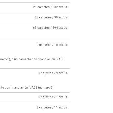
25 carpetes / 232 arxius
28 carpetes / 90 arxius
65 carpetes / 594 arxius
0 carpetes / 10 arxius
úmero 1), o únicamente con financiación IVACE
0 carpetes / 9 arxius
nte con financiación IVACE (número 2)
0 carpetes / 1 arxius
3 carpetes / 11 arxius