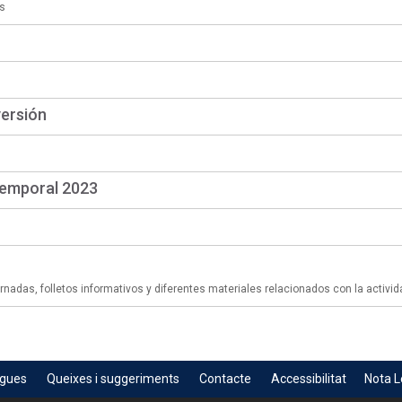
s
versión
temporal 2023
adas, folletos informativos y diferentes materiales relacionados con la activid
egues
Queixes i suggeriments
Contacte
Accessibilitat
Nota L